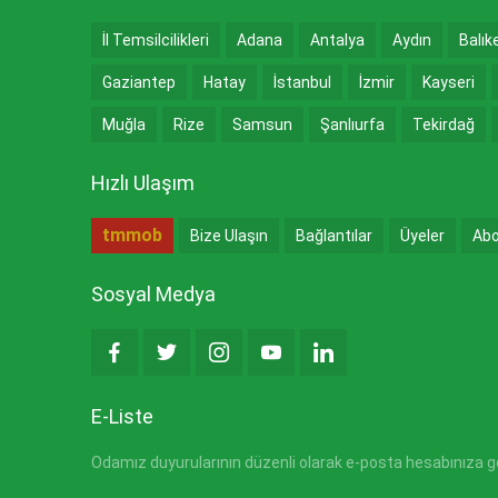
İl Temsilcilikleri
Adana
Antalya
Aydın
Balık
Gaziantep
Hatay
İstanbul
İzmir
Kayseri
Muğla
Rize
Samsun
Şanlıurfa
Tekirdağ
Hızlı Ulaşım
tmmob
Bize Ulaşın
Bağlantılar
Üyeler
Abo
Sosyal Medya
E-Liste
Odamız duyurularının düzenli olarak e-posta hesabınıza gön