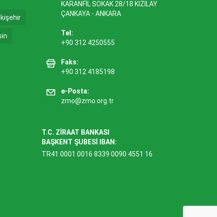
KARANFİL SOKAK 28/18 KIZILAY
ÇANKAYA - ANKARA
kişehir
Tel:
sin
+90 312 4250555
Faks:
+90 312 4185198
e-Posta:
zmo@zmo.org.tr
T.C. ZİRAAT BANKASI
BAŞKENT ŞUBESİ IBAN:
TR41 0001 0016 8339 0090 4551 16