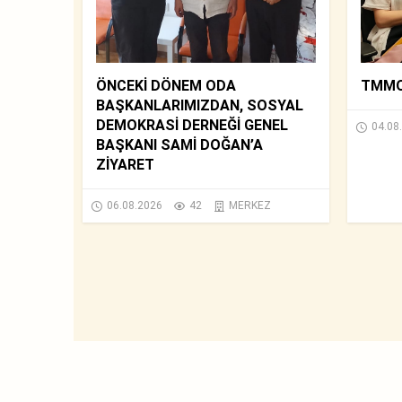
ÖNCEKİ DÖNEM ODA
TMMOB
BAŞKANLARIMIZDAN, SOSYAL
DEMOKRASİ DERNEĞİ GENEL
04.08
BAŞKANI SAMİ DOĞAN’A
ZİYARET
06.08.2026
42
MERKEZ