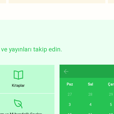
ve yayınları takip edin.
Paz
Sal
Ça
Kitaplar
27
28
29
3
4
5