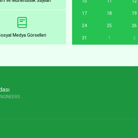
ım ve Mühendislik Sayıları
10
11
12
17
18
19
24
25
26
Sosyal Medya Görselleri
31
1
2
dası
ENGINEERS