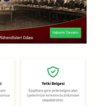
Haberin Devamı
23.07.202
i
Yetki Belgesi
sini
Başlıklara göre yetki belgesi alan
azınıza
üyelerimizin listesine bu bölümden
ulaşabilirsiniz.