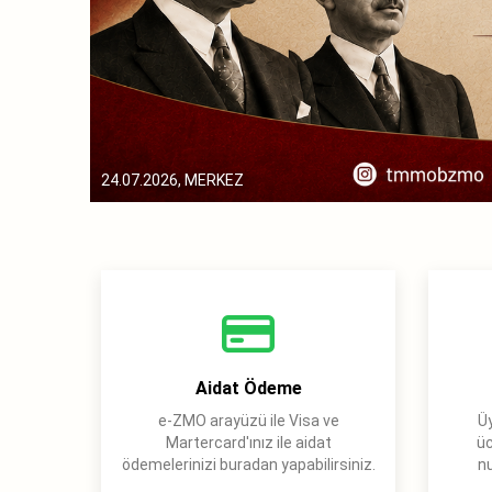
24.07.2026, MERKEZ
Aidat Ödeme
e-ZMO arayüzü ile Visa ve
Üy
Martercard'ınız ile aidat
üc
ödemelerinizi buradan yapabilirsiniz.
nu