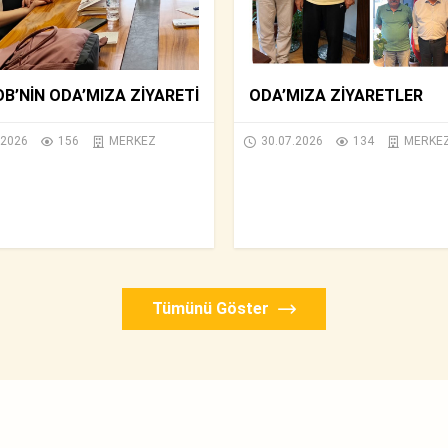
’NİN ODA’MIZA ZİYARETİ
ODA’MIZA ZİYARETLER
.2026
156
MERKEZ
30.07.2026
134
MERKE
Tümünü Göster