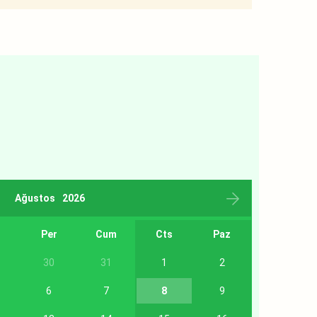
Ağustos
2026
r
Per
Cum
Cts
Paz
30
31
1
2
6
7
8
9