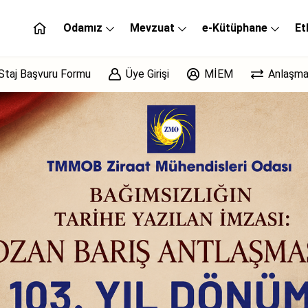
Odamız
Mevzuat
e-Kütüphane
Et
Staj Başvuru Formu
Üye Girişi
MİEM
Anlaşma