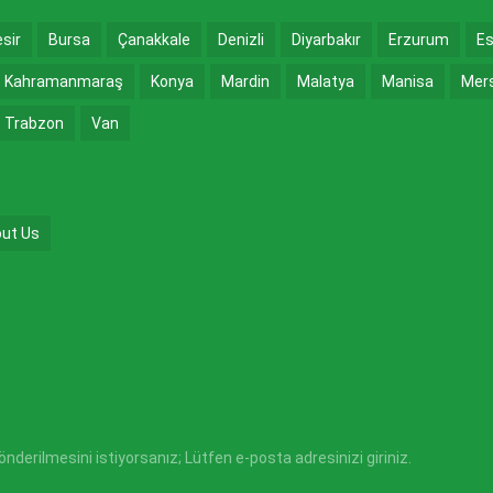
esir
Bursa
Çanakkale
Denizli
Diyarbakır
Erzurum
Es
Kahramanmaraş
Konya
Mardin
Malatya
Manisa
Mer
Trabzon
Van
ut Us
derilmesini istiyorsanız; Lütfen e-posta adresinizi giriniz.