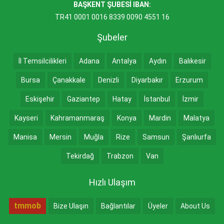
BAŞKENT ŞUBESİ IBAN:
TR41 0001 0016 8339 0090 4551 16
Şubeler
İl Temsilcilikleri
Adana
Antalya
Aydın
Balıkesir
Bursa
Çanakkale
Denizli
Diyarbakır
Erzurum
Eskişehir
Gaziantep
Hatay
İstanbul
İzmir
Kayseri
Kahramanmaraş
Konya
Mardin
Malatya
Manisa
Mersin
Muğla
Rize
Samsun
Şanlıurfa
Tekirdağ
Trabzon
Van
Hızlı Ulaşım
tmmob
Bize Ulaşın
Bağlantılar
Üyeler
About Us