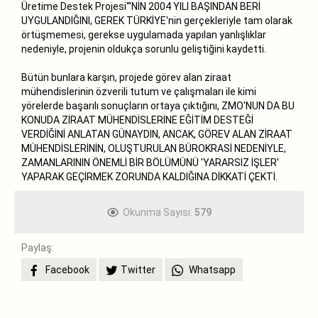
Üretime Destek Projesi'''NİN 2004 YILI BAŞINDAN BERİ
UYGULANDIĞINI, GEREK TÜRKİYE'nin gerçekleriyle tam olarak
örtüşmemesi, gerekse uygulamada yapılan yanlışlıklar
nedeniyle, projenin oldukça sorunlu geliştiğini kaydetti.
Bütün bunlara karşın, projede görev alan ziraat
mühendislerinin özverili tutum ve çalışmaları ile kimi
yörelerde başarılı sonuçların ortaya çıktığını, ZMO'NUN DA BU
KONUDA ZİRAAT MÜHENDİSLERİNE EĞİTİM DESTEĞİ
VERDİĞİNİ ANLATAN GÜNAYDIN, ANCAK, GÖREV ALAN ZİRAAT
MÜHENDİSLERİNİN, OLUŞTURULAN BÜROKRASİ NEDENİYLE,
ZAMANLARININ ÖNEMLİ BİR BÖLÜMÜNÜ 'YARARSIZ İŞLER'
YAPARAK GEÇİRMEK ZORUNDA KALDIĞINA DİKKATİ ÇEKTİ.
Okunma Sayısı:
579
Paylaş:
Facebook
Twitter
Whatsapp