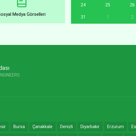
24
25
26
Sosyal Medya Görselleri
31
1
2
dası
ENGINEERS
esir
Bursa
Çanakkale
Denizli
Diyarbakır
Erzurum
Es