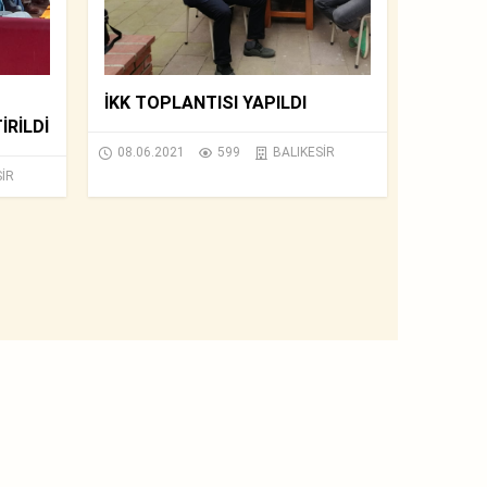
İKK TOPLANTISI YAPILDI
RİLDİ
08.06.2021
599
BALIKESİR
SİR