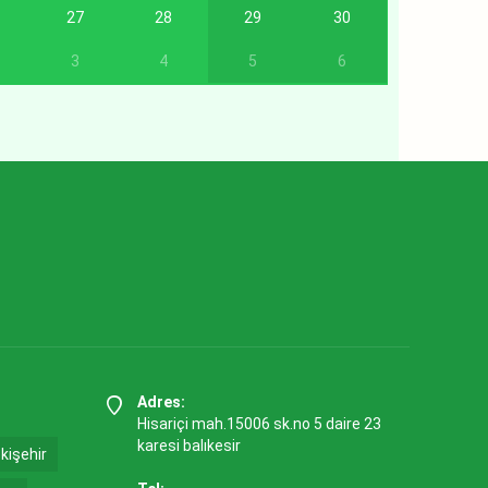
27
28
29
30
3
4
5
6
Adres:
Hisariçi mah.15006 sk.no 5 daire 23
karesi balıkesir
kişehir