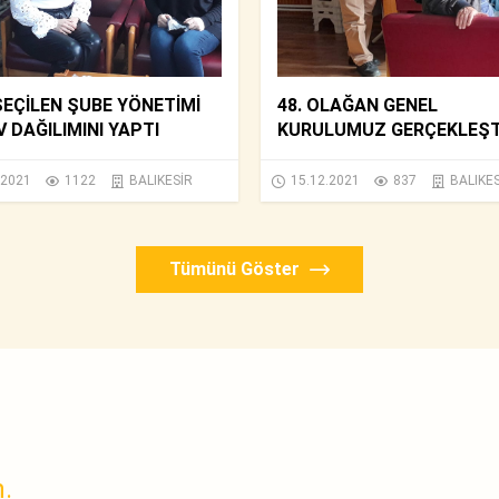
SEÇİLEN ŞUBE YÖNETİMİ
48. OLAĞAN GENEL
 DAĞILIMINI YAPTI
KURULUMUZ GERÇEKLEŞTİ
.2021
1122
BALIKESİR
15.12.2021
837
BALIKE
Tümünü Göster
n.