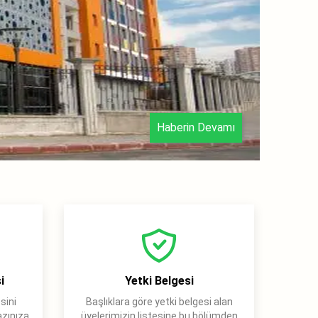
Haberin Devamı
23.07.202
i
Yetki Belgesi
sini
Başlıklara göre yetki belgesi alan
azınıza
üyelerimizin listesine bu bölümden