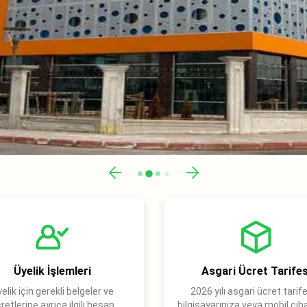
Üyelik İşlemleri
Asgari Ücret Tarifes
elik için gerekli belgeler ve
2026 yılı asgari ücret tarife
retlerine ayrıca ilgili hesap
bilgisayarınıza veya mobil cih