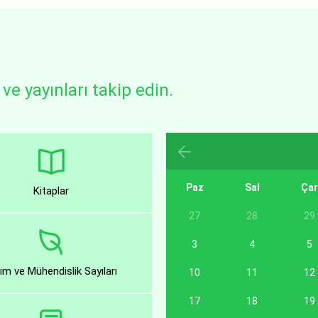
ve yayınları takip edin.
Paz
Sal
Ça
Kitaplar
27
28
29
3
4
5
ım ve Mühendislik Sayıları
10
11
12
17
18
19