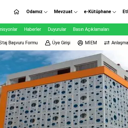
Odamız
Mevzuat
e-Kütüphane
Et
isyonlar
Haberler
Duyurular
Basın Açıklamaları
Staj Başvuru Formu
Üye Girişi
MİEM
Anlaşma