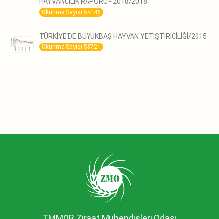
HAYVANCILIK RAPORU - 2018/2018
Okunma Sayısı:56146
TÜRKİYE‘DE BÜYÜKBAŞ HAYVAN YETİŞTİRİCİLİĞİ/2015
Okunma Sayısı:53721
TMMOB Ziraat Mühendisleri Odası