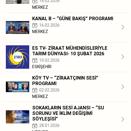
16.02.2026
MERKEZ
KANAL B – “GÜNE BAKIŞ” PROGRAMI
16.02.2026
MERKEZ
ES TV- ZİRAAT MÜHENDİSLERİYLE
TARIM DÜNYASI- 10 ŞUBAT 2026
10.02.2026
ESKİŞEHİR
KÖY TV – “ZİRAATÇININ SESİ”
PROGRAMI
02.02.2026
MERKEZ
SOKAKLARIN SESİ AJANSI – “SU
SORUNU VE İKLİM DEĞİŞİMİ
SÖYLEŞİSİ”
28.01.2026