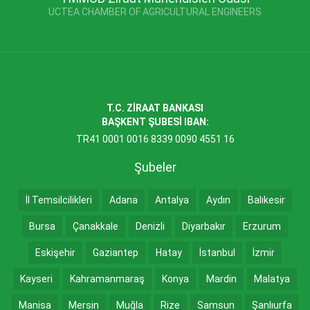
UCTEA CHAMBER OF AGRICULTURAL ENGINEERS
T.C. ZİRAAT BANKASI
BAŞKENT ŞUBESİ IBAN:
TR41 0001 0016 8339 0090 4551 16
Şubeler
İl Temsilcilikleri
Adana
Antalya
Aydın
Balıkesir
Bursa
Çanakkale
Denizli
Diyarbakır
Erzurum
Eskişehir
Gaziantep
Hatay
İstanbul
İzmir
Kayseri
Kahramanmaraş
Konya
Mardin
Malatya
Manisa
Mersin
Muğla
Rize
Samsun
Şanlıurfa