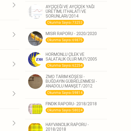
AYÇİÇEĞİ VE AYÇİÇEK YAĞI
ÜRETİMİ, İTHALATI VE
SORUNLARI/2014
Okunma Sayısı:73253
MISIR RAPORU - 2020/2020
Okunma Sayısı:69875
HORMONLU ÇİLEK VE
SALATALIK OLUR MU?/2005
Okunma Sayısı:62254
ZMO TARIM KÖŞESİ -
BUĞDAYIN GÜBRELENMESİ -
ANADOLU MANŞET/2012
Okunma Sayısı:59814
FINDIK RAPORU- 2018/2018
Okunma Sayısı:58024
HAYVANCILIK RAPORU -
2018/2018