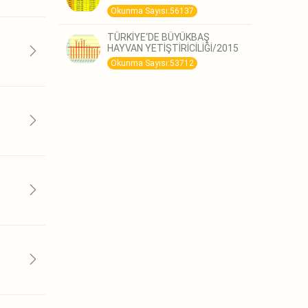
Okunma Sayısı:56137
TÜRKİYE‘DE BÜYÜKBAŞ
HAYVAN YETİŞTİRİCİLİĞİ/2015
Okunma Sayısı:53712