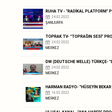
RUHA TV - "RADİKAL PLATFORM" 
24.02.2022
ŞANLIURFA
TOPRAK TV- "TOPRAĞIN SESİ" PR
24.02.2022
MERKEZ
DW (DEUTSCHE WELLE) TÜRKÇE- 
24.02.2022
MERKEZ
HARMAN RADYO- "HÜSEYİN BEKAR
16.02.2022
MERKEZ