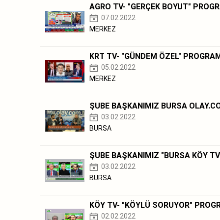
AGRO TV- "GERÇEK BOYUT" PROG
07.02.2022
MERKEZ
KRT TV- "GÜNDEM ÖZEL" PROGRAM
05.02.2022
MERKEZ
ŞUBE BAŞKANIMIZ BURSA OLAY.C
03.02.2022
BURSA
ŞUBE BAŞKANIMIZ "BURSA KÖY TV
03.02.2022
BURSA
KÖY TV- "KÖYLÜ SORUYOR" PROG
02.02.2022