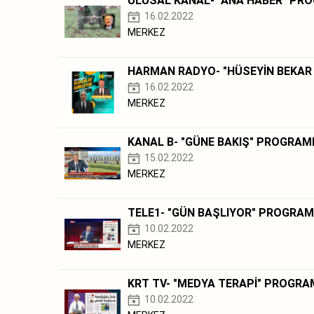
ULUSAL KANAL- "ANA HABER" PR
16.02.2022
MERKEZ
HARMAN RADYO- "HÜSEYİN BEKAR
16.02.2022
MERKEZ
KANAL B- "GÜNE BAKIŞ" PROGRAM
15.02.2022
MERKEZ
TELE1- "GÜN BAŞLIYOR" PROGRAM
10.02.2022
MERKEZ
KRT TV- "MEDYA TERAPİ" PROGRA
10.02.2022