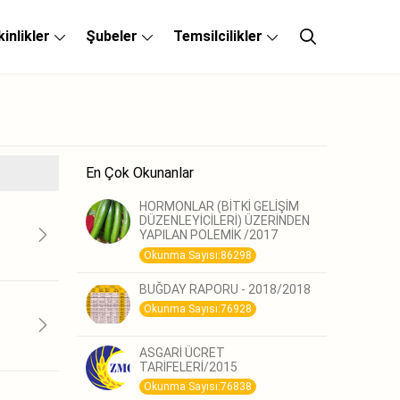
kinlikler
Şubeler
Temsilcilikler
En Çok Okunanlar
HORMONLAR (BİTKİ GELİŞİM
DÜZENLEYİCİLERİ) ÜZERİNDEN
YAPILAN POLEMİK /2017
Okunma Sayısı:86298
BUĞDAY RAPORU - 2018/2018
Okunma Sayısı:76928
ASGARİ ÜCRET
TARİFELERİ/2015
Okunma Sayısı:76838