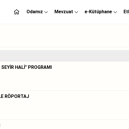
Odamız
Mevzuat
e-Kütüphane
Et
 SEYİR HALİ" PROGRAMI
İLE RÖPORTAJ
I