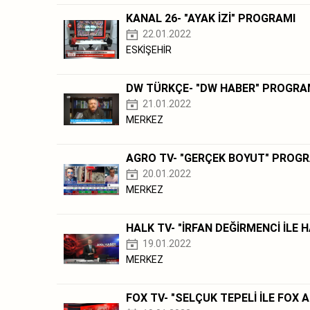
KANAL 26- "AYAK İZİ" PROGRAMI
22.01.2022
ESKİŞEHİR
DW TÜRKÇE- "DW HABER" PROGRA
21.01.2022
MERKEZ
AGRO TV- "GERÇEK BOYUT" PROG
20.01.2022
MERKEZ
HALK TV- "İRFAN DEĞİRMENCİ İLE
19.01.2022
MERKEZ
FOX TV- "SELÇUK TEPELİ İLE FOX