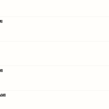
MI
MI
AMI