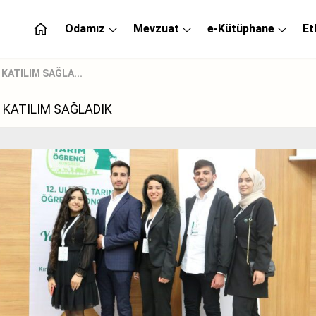
Odamız
Mevzuat
e-Kütüphane
Et
KATILIM SAĞLA...
 KATILIM SAĞLADIK