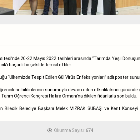
rsitesi’nde 20-22 Mayıs 2022 tarihleri arasında “Tarımda Yeşil Dönüşü
k’i başarılı bir şekilde temsil ettiler.
ğu “Ülkemizde Tespit Edilen Gül Virüs Enfeksiyonları” adlı poster sunu
rencilerin bildirilerinin sunumuyla devam eden etkinlik ikinci gününde ç
al Tarım Öğrenci Kongresi Hatıra Ormanı’na dikilen fidanlarla son buldu.
 Bilecik Belediye Başkanı Melek MIZRAK SUBAŞI ve Kent Konseyi Ba
Okunma Sayısı:
674