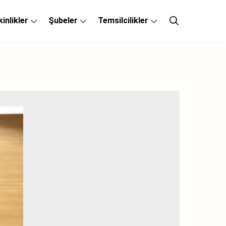
kinlikler
Şubeler
Temsilcilikler