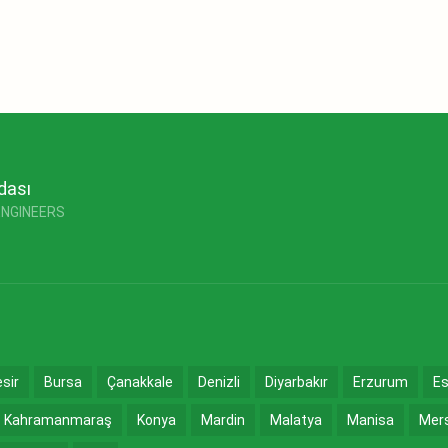
dası
ENGINEERS
esir
Bursa
Çanakkale
Denizli
Diyarbakır
Erzurum
Es
Kahramanmaraş
Konya
Mardin
Malatya
Manisa
Mer