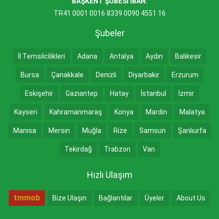
BAŞKENT ŞUBESİ IBAN:
TR41 0001 0016 8339 0090 4551 16
Şubeler
İl Temsilcilikleri
Adana
Antalya
Aydın
Balıkesir
Bursa
Çanakkale
Denizli
Diyarbakır
Erzurum
Eskişehir
Gaziantep
Hatay
İstanbul
İzmir
Kayseri
Kahramanmaraş
Konya
Mardin
Malatya
Manisa
Mersin
Muğla
Rize
Samsun
Şanlıurfa
Tekirdağ
Trabzon
Van
Hızlı Ulaşım
tmmob
Bize Ulaşın
Bağlantılar
Üyeler
About Us