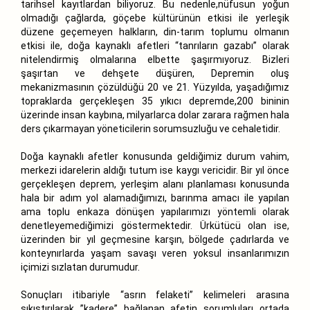
tarihsel kayıtlardan biliyoruz. Bu nedenle,nüfusun yoğun
olmadığı çağlarda, göçebe kültürünün etkisi ile yerleşik
düzene geçemeyen halkların, din-tarım toplumu olmanın
etkisi ile, doğa kaynaklı afetleri “tanrıların gazabı” olarak
nitelendirmiş olmalarına elbette şaşırmıyoruz. Bizleri
şaşırtan ve dehşete düşüren, Depremin oluş
mekanizmasının çözüldüğü 20 ve 21. Yüzyılda, yaşadığımız
topraklarda gerçekleşen 35 yıkıcı depremde,200 bininin
üzerinde insan kaybına, milyarlarca dolar zarara rağmen hala
ders çıkarmayan yöneticilerin sorumsuzluğu ve cehaletidir.
Doğa kaynaklı afetler konusunda geldiğimiz durum vahim,
merkezi idarelerin aldığı tutum ise kaygı vericidir. Bir yıl önce
gerçekleşen deprem, yerleşim alanı planlaması konusunda
hala bir adım yol alamadığımızı, barınma amacı ile yapılan
ama toplu enkaza dönüşen yapılarımızı yöntemli olarak
denetleyemediğimizi göstermektedir. Ürkütücü olan ise,
üzerinden bir yıl geçmesine karşın, bölgede çadırlarda ve
konteynırlarda yaşam savaşı veren yoksul insanlarımızın
içimizi sızlatan durumudur.
Sonuçları itibariyle “asrın felaketi” kelimeleri arasına
sıkıştırılarak ”kadere” bağlanan afetin sorumluları ortada