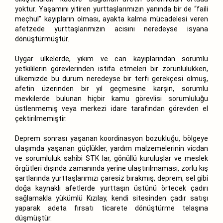
yoktur. Yaşamını yitiren yurttaşlarımızın yanında bir de “faili
meçhul” kayıpların olması, ayakta kalma mücadelesi veren
afetzede yurttaşlarımızın acısını neredeyse isyana
dönüştürmüştür.
Uygar ülkelerde, yıkım ve can kayıplarından sorumlu
yetkililerin görevlerinden istifa etmeleri bir zorunlulukken,
ülkemizde bu durum neredeyse bir terfi gerekçesi olmuş,
afetin üzerinden bir yıl geçmesine karşın, sorumlu
mevkilerde bulunan hiçbir kamu görevlisi sorumluluğu
üstlenmemiş veya merkezi idare tarafından görevden el
çektirilmemiştir.
Deprem sonrası yaşanan koordinasyon bozukluğu, bölgeye
ulaşımda yaşanan güçlükler, yardım malzemelerinin vicdan
ve sorumluluk sahibi STK lar, gönüllü kuruluşlar ve meslek
örgütleri dışında zamanında yerine ulaştırılmaması, zorlu kış
şartlarında yurttaşlarımızı çaresiz bırakmış, deprem, sel gibi
doğa kaynaklı afetlerde yurttaşın üstünü örtecek çadırı
sağlamakla yükümlü Kızılay, kendi sitesinden çadır satışı
yaparak adeta fırsatı ticarete dönüştürme telaşına
düşmüştür.