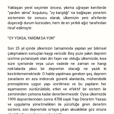
Yaklaşan yerel seçimler öncesi, yıkıma uğrayan kentlerde
“yardım alma” koşulunu, “oy karşılığı” na bağlayan yönetim
sisteminin bir sonucu olarak, ülkemizin yeni afetlerde
düşeceği durum kürsüden, hem de en yetkili ağız tarafından
itiraf edilmiştir:
”OY YOKSA, YARDIM DA YOK!”
Son 25 yıl içinde ülkemizin tamamında yapılan yer bilimsel
çalışmaların sonuçları kaygı vericidir. Beş yüze yakın deprem
üretme potansiyeli olan diri fayın var olduğu ülkemizde, kısa
süre içerisinde veya uzun vadede ne zaman ve hangi
noktalarda yıkıcı bir depremin olacağı ne yazık ki
kestirilememektedir. O halde yapılması gereken şey, deprem
zararlarını en aza indirecek güvenli alanlarda, mühendislik
prensiplerine uygun yapı üretilmesi ve bu yapıların her
aşamasının sürdürülebilir, etkin ve efektif bir sistem ile
zemininden çatısına kadar denetlenmesidir. Oysa ülkemizde
1999 depremlerinden sonra 4708 sayılı Yapı Denetim Yasası
ve uygulama yönetmelikleri ile yürürlüğe giren denetim
sistemi, son depremde ortaya çıkan aksaklıklar göz önüne