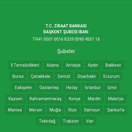
T.C. ZİRAAT BANKASI
BAŞKENT ŞUBESİ IBAN:
TR41 0001 0016 8339 0090 4551 16
Şubeler
İl Temsilcilikleri
Adana
Antalya
Aydın
Balıkesir
Bursa
Çanakkale
Denizli
Diyarbakır
Erzurum
Eskişehir
Gaziantep
Hatay
İstanbul
İzmir
Kayseri
Kahramanmaraş
Konya
Mardin
Malatya
Manisa
Mersin
Muğla
Rize
Samsun
Şanlıurfa
Tekirdağ
Trabzon
Van