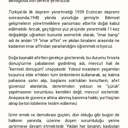
alındığında son derece yetersizdir.
Türkiye’de ilk deprem yönetmeliği 1939 Erzincan depremi
sonrasında;1940 yılında yürürlüğe girmiştir. Bilimsel
gelişmelerin yönetmeliklere yansıması elbette doğal kabul
edilmelidir. Ancak, geçtiğimiz yüz yıl içinde yönetmelik 11 kez
değişikliğe uğrarken bununla asimetrik olarak, “imar barışı”
adı ile anılan 19 “imar affını” ve yıkılan binaların arasında ne
kadarının imar affından yararlandığını öğrenmek istiyoruz.
Doğa kaynaklı afetleri gerekçe göstererek, bu durumu fırsata
dönüştürme çabalarının giydirilmiş adı, mevcut hali ile
“kentsel dönüşüm” ütopyasıdır. Yoksul insanların yaşamları
boyunca elde ettikleri tüm birikimlerini kullanarak, aç kalma
pahasına satın alıp, başlarını soktukları konutların, afet
güvensiz alanlarda, denetimden yoksun ve “çürük”
yapılmasının sorumlusu kendileri değil, mevcut sistemdir.
Anayasa ile güvence altına alınmış barınma hakkı, yurttaştan
alınıp beton lobilerine teslim edilemez.
İzmir emek ve demokrasi güçleri, dün olduğu gibi bugün de
halkının yanında, üzerine düşen sorumluluğu yerine
getirmeye devam etmektedir. Yıkılan her binanın, kaybolan