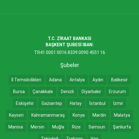
T.C. ZİRAAT BANKASI
BAŞKENT ŞUBESİ IBAN:
TR41 0001 0016 8339 0090 4551 16
Şubeler
İl Temsilcilikleri
Adana
Antalya
Aydın
Balıkesir
Bursa
Çanakkale
Denizli
Diyarbakır
Erzurum
Eskişehir
Gaziantep
Hatay
İstanbul
İzmir
Kayseri
Kahramanmaraş
Konya
Mardin
Malatya
Manisa
Mersin
Muğla
Rize
Samsun
Şanlıurfa
Tekirdağ
Trabzon
Van