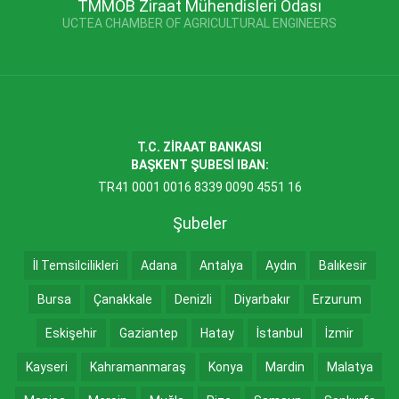
TMMOB Ziraat Mühendisleri Odası
UCTEA CHAMBER OF AGRICULTURAL ENGINEERS
T.C. ZİRAAT BANKASI
BAŞKENT ŞUBESİ IBAN:
TR41 0001 0016 8339 0090 4551 16
Şubeler
İl Temsilcilikleri
Adana
Antalya
Aydın
Balıkesir
Bursa
Çanakkale
Denizli
Diyarbakır
Erzurum
Eskişehir
Gaziantep
Hatay
İstanbul
İzmir
Kayseri
Kahramanmaraş
Konya
Mardin
Malatya