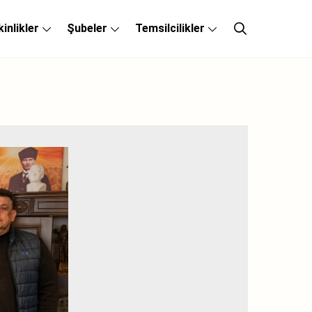
kinlikler
Şubeler
Temsilcilikler