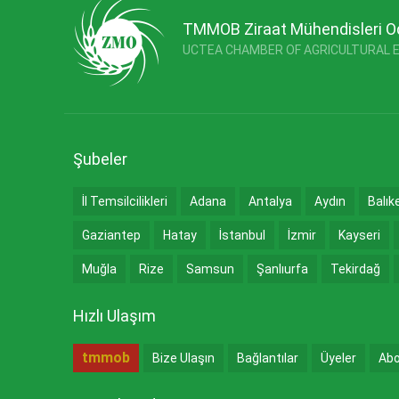
TMMOB Ziraat Mühendisleri O
UCTEA CHAMBER OF AGRICULTURAL 
Şubeler
İl Temsilcilikleri
Adana
Antalya
Aydın
Balık
Gaziantep
Hatay
İstanbul
İzmir
Kayseri
Muğla
Rize
Samsun
Şanlıurfa
Tekirdağ
Hızlı Ulaşım
tmmob
Bize Ulaşın
Bağlantılar
Üyeler
Abo