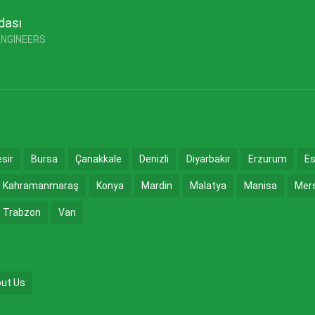
dası
ENGINEERS
esir
Bursa
Çanakkale
Denizli
Diyarbakır
Erzurum
Es
Kahramanmaraş
Konya
Mardin
Malatya
Manisa
Mer
Trabzon
Van
ut Us