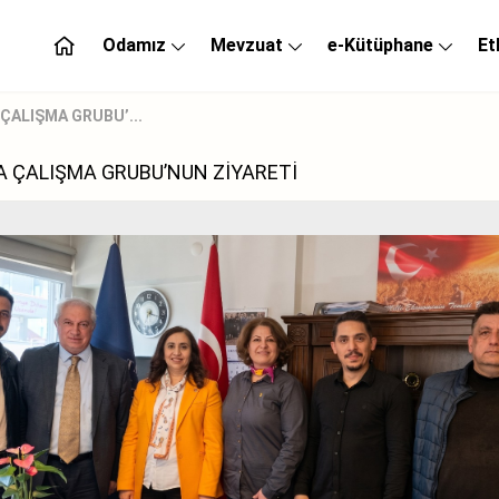
Odamız
Mevzuat
e-Kütüphane
Et
ÇALIŞMA GRUBU’...
A ÇALIŞMA GRUBU’NUN ZİYARETİ