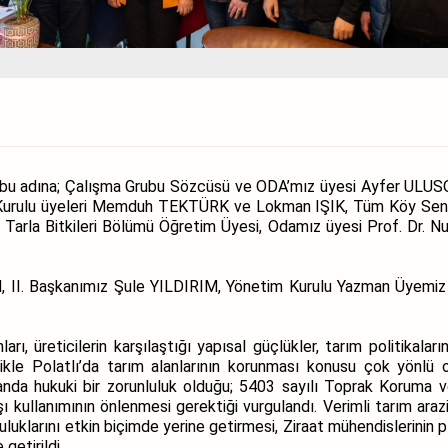
ubu adına; Çalışma Grubu Sözcüsü ve ODA’mız üyesi Ayfer ULUSO
Kurulu üyeleri Memduh TEKTÜRK ve Lokman IŞIK, Tüm Köy Sen P
esi Tarla Bitkileri Bölümü Öğretim Üyesi, Odamız üyesi Prof. Dr
, II. Başkanımız Şule YILDIRIM, Yönetim Kurulu Yazman Üyemi
ları, üreticilerin karşılaştığı yapısal güçlükler, tarım politikala
likle Polatlı’da tarım alanlarının korunması konusu çok yönlü o
nda hukuki bir zorunluluk olduğu; 5403 sayılı Toprak Koruma ve
 kullanımının önlenmesi gerektiği vurgulandı. Verimli tarım araz
luluklarını etkin biçimde yerine getirmesi, Ziraat mühendislerinin
getirildi.