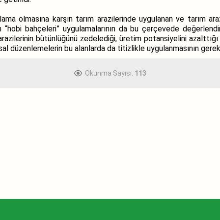
lama olmasına karşın tarım arazilerinde uygulanan ve tarım arazi
 “hobi bahçeleri” uygulamalarının da bu çerçevede değerlendiril
azilerinin bütünlüğünü zedelediği, üretim potansiyelini azalttığı
asal düzenlemelerin bu alanlarda da titizlikle uygulanmasının gerekl
Okunma Sayısı:
113