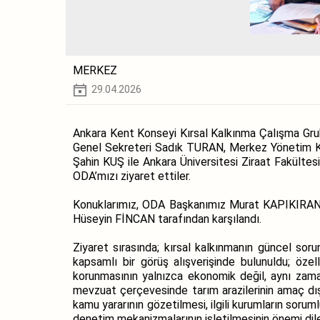
MERKEZ
29.04.2026
Ankara Kent Konseyi Kırsal Kalkınma Çalışma Gr
Genel Sekreteri Sadık TURAN, Merkez Yönetim 
Şahin KUŞ ile Ankara Üniversitesi Ziraat Fakült
ODA’mızı ziyaret ettiler.
Konuklarımız, ODA Başkanımız Murat KAPIKIRAN
Hüseyin FİNCAN tarafından karşılandı.
Ziyaret sırasında; kırsal kalkınmanın güncel sorun
kapsamlı bir görüş alışverişinde bulunuldu; özel
korunmasının yalnızca ekonomik değil, aynı zama
mevzuat çerçevesinde tarım arazilerinin amaç dışı
kamu yararının gözetilmesi, ilgili kurumların sorum
denetim mekanizmalarının işletilmesinin önemi dile 