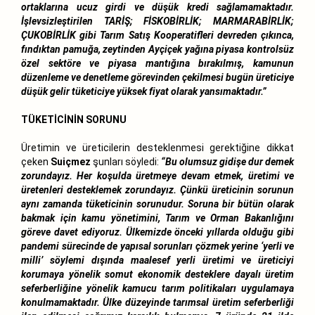
ortaklarına ucuz girdi ve düşük kredi sağlamamaktadır.
İşlevsizleştirilen TARİŞ; FİSKOBİRLİK; MARMARABİRLİK;
ÇUKOBİRLİK gibi Tarım Satış Kooperatifleri devreden çıkınca,
fındıktan pamuğa, zeytinden Ayçiçek yağına piyasa kontrolsüz
özel sektöre ve piyasa mantığına bırakılmış, kamunun
düzenleme ve denetleme görevinden çekilmesi bugün üreticiye
düşük gelir tüketiciye yüksek fiyat olarak yansımaktadır.”
TÜKETİCİNİN SORUNU
Üretimin ve üreticilerin desteklenmesi gerektiğine dikkat
çeken
Suiçmez
şunları söyledi:
“Bu olumsuz gidişe dur demek
zorundayız. Her koşulda üretmeye devam etmek, üretimi ve
üretenleri desteklemek zorundayız. Çünkü üreticinin sorunun
aynı zamanda tüketicinin sorunudur. Soruna bir bütün olarak
bakmak için kamu yönetimini, Tarım ve Orman Bakanlığını
göreve davet ediyoruz. Ülkemizde önceki yıllarda olduğu gibi
pandemi sürecinde de yapısal sorunları çözmek yerine ‘yerli ve
milli’ söylemi dışında maalesef yerli üretimi ve üreticiyi
korumaya yönelik somut ekonomik desteklere dayalı üretim
seferberliğine yönelik kamucu tarım politikaları uygulamaya
konulmamaktadır. Ülke düzeyinde tarımsal üretim seferberliği