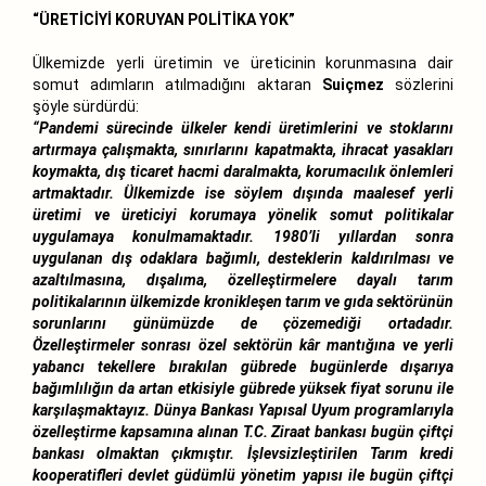
“ÜRETİCİYİ KORUYAN POLİTİKA YOK”
Ülkemizde yerli üretimin ve üreticinin korunmasına dair
somut adımların atılmadığını aktaran
Suiçmez
sözlerini
şöyle sürdürdü:
“Pandemi sürecinde ülkeler kendi üretimlerini ve stoklarını
artırmaya çalışmakta, sınırlarını kapatmakta, ihracat yasakları
koymakta, dış ticaret hacmi daralmakta, korumacılık önlemleri
artmaktadır. Ülkemizde ise söylem dışında maalesef yerli
üretimi ve üreticiyi korumaya yönelik somut politikalar
uygulamaya konulmamaktadır. 1980’li yıllardan sonra
uygulanan dış odaklara bağımlı, desteklerin kaldırılması ve
azaltılmasına, dışalıma, özelleştirmelere dayalı tarım
politikalarının ülkemizde kronikleşen tarım ve gıda sektörünün
sorunlarını günümüzde de çözemediği ortadadır.
Özelleştirmeler sonrası özel sektörün kâr mantığına ve yerli
yabancı tekellere bırakılan gübrede bugünlerde dışarıya
bağımlılığın da artan etkisiyle gübrede yüksek fiyat sorunu ile
karşılaşmaktayız. Dünya Bankası Yapısal Uyum programlarıyla
özelleştirme kapsamına alınan T.C. Ziraat bankası bugün çiftçi
bankası olmaktan çıkmıştır. İşlevsizleştirilen Tarım kredi
kooperatifleri devlet güdümlü yönetim yapısı ile bugün çiftçi