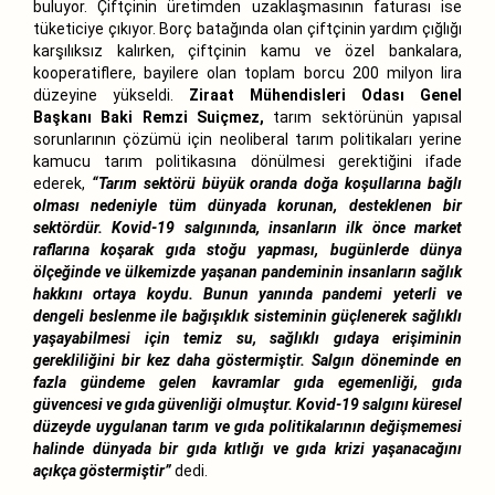
buluyor. Çiftçinin üretimden uzaklaşmasının faturası ise
tüketiciye çıkıyor. Borç batağında olan çiftçinin yardım çığlığı
karşılıksız kalırken, çiftçinin kamu ve özel bankalara,
kooperatiflere, bayilere olan toplam borcu 200 milyon lira
düzeyine yükseldi.
Ziraat Mühendisleri Odası Genel
Başkanı Baki Remzi Suiçmez,
tarım sektörünün yapısal
sorunlarının çözümü için neoliberal tarım politikaları yerine
kamucu tarım politikasına dönülmesi gerektiğini ifade
ederek,
“Tarım sektörü büyük oranda doğa koşullarına bağlı
olması nedeniyle tüm dünyada korunan, desteklenen bir
sektördür. Kovid-19 salgınında, insanların ilk önce market
raflarına koşarak gıda stoğu yapması, bugünlerde dünya
ölçeğinde ve ülkemizde yaşanan pandeminin insanların sağlık
hakkını ortaya koydu. Bunun yanında pandemi yeterli ve
dengeli beslenme ile bağışıklık sisteminin güçlenerek sağlıklı
yaşayabilmesi için temiz su, sağlıklı gıdaya erişiminin
gerekliliğini bir kez daha göstermiştir. Salgın döneminde en
fazla gündeme gelen kavramlar gıda egemenliği, gıda
güvencesi ve gıda güvenliği olmuştur. Kovid-19 salgını küresel
düzeyde uygulanan tarım ve gıda politikalarının değişmemesi
halinde dünyada bir gıda kıtlığı ve gıda krizi yaşanacağını
açıkça göstermiştir”
dedi.