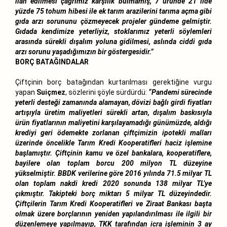
ilan edilmesi çağrımız karşılık bulmamış, 7 üründe 21 ilde
yüzde 75 tohum hibesi ile ek tarım arazilerini tarıma açma gibi
gıda arzı sorununu çözmeyecek projeler gündeme gelmiştir.
Gıdada kendimize yeterliyiz, stoklarımız yeterli söylemleri
arasında sürekli dışalım yoluna gidilmesi, aslında ciddi gıda
arzı sorunu yaşadığımızın bir göstergesidir.”
BORÇ BATAĞINDALAR
Çiftçinin borç batağından kurtarılması gerektiğine vurgu
yapan
Suiçmez
, sözlerini şöyle sürdürdü:
“Pandemi sürecinde
yeterli desteği zamanında alamayan, dövizi bağlı girdi fiyatları
artışıyla üretim maliyetleri sürekli artan, dışalım baskısıyla
ürün fiyatlarının maliyetini karşılayamadığı günümüzde, aldığı
krediyi geri ödemekte zorlanan çiftçimizin ipotekli malları
üzerinde öncelikle Tarım Kredi Kooperatifleri haciz işlemine
başlamıştır. Çiftçinin kamu ve özel bankalara, kooperatiflere,
bayilere olan toplam borcu 200 milyon TL düzeyine
yükselmiştir. BBDK verilerine göre 2016 yılında 71.5 milyar TL
olan toplam nakdi kredi 2020 sonunda 138 milyar TL’ye
çıkmıştır. Takipteki borç miktarı 5 milyar TL düzeyindedir.
Çiftçilerin Tarım Kredi Kooperatifleri ve Ziraat Bankası başta
olmak üzere borçlarının yeniden yapılandırılması ile ilgili bir
düzenlemeye yapılmayıp, TKK tarafından icra işleminin 3 ay