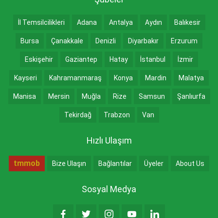
İl Temsilcilikleri
Adana
Antalya
Aydın
Balıkesir
Bursa
Çanakkale
Denizli
Diyarbakır
Erzurum
Eskişehir
Gaziantep
Hatay
İstanbul
İzmir
Kayseri
Kahramanmaraş
Konya
Mardin
Malatya
Manisa
Mersin
Muğla
Rize
Samsun
Şanlıurfa
Tekirdağ
Trabzon
Van
Hızlı Ulaşım
tmmob
Bize Ulaşın
Bağlantılar
Üyeler
About Us
Sosyal Medya