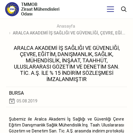
Anasayfa
ARALCA AKADEMİ İŞ SAĞLIĞI VE GÜVENLİĞİ, ÇEVRE, EĞİ...
ARALCA AKADEMİ İŞ SAĞLIĞI VE GÜVENLİĞİ,
ÇEVRE, EĞİTİM, DANIŞMANLIK, SAĞLIK,
MÜHENDİSLİK, İNŞAAT, TAAHHÜT,
ULUSLARARASI GÖZETİM VE DENETİM SAN.
TİC. A.Ş. İLE % 15 İNDİRİM SÖZLEŞMESİ
İMZALANMIŞTIR
BURSA
05.08.2019
Şubemiz ile Aralca Akademi İş Sağlığı ve Güvenliği Çevre
Eğitim Danışmanlık Sağlık Mühendislik İnş. Taah. Uluslararası
Gözetim ve Denetim San. Tic. A.Ş. arasında indirim protokolü