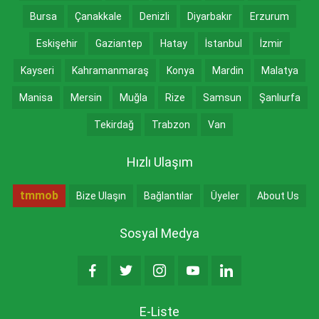
Bursa
Çanakkale
Denizli
Diyarbakır
Erzurum
Eskişehir
Gaziantep
Hatay
İstanbul
İzmir
Kayseri
Kahramanmaraş
Konya
Mardin
Malatya
Manisa
Mersin
Muğla
Rize
Samsun
Şanlıurfa
Tekirdağ
Trabzon
Van
Hızlı Ulaşım
tmmob
Bize Ulaşın
Bağlantılar
Üyeler
About Us
Sosyal Medya
E-Liste