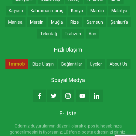
Kayseri
Kahramanmaraş
Konya
Mardin
Malatya
Manisa
Mersin
Muğla
Rize
Samsun
Şanlıurfa
Tekirdağ
Trabzon
Van
Hızlı Ulaşım
tmmob
Bize Ulaşın
Bağlantılar
Üyeler
About Us
Sosyal Medya
E-Liste
Odamız duyurularının düzenli olarak e-posta hesabınıza
gönderilmesini istiyorsanız; Lütfen e-posta adresinizi giriniz.