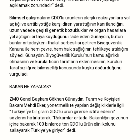
açıklamak zorundadır" dedi.
Bilimsel çalışmaların GDO‘lu ürünlerin alerjik reaksiyonlara yol
açtığı ve antibiyotiğe karşı diren yarattığının kanıtlandığını,
uzun vadede çeşitli genetik bozukluklar ve organ hasarlara
yol açtığını ortaya koyduğunu ifade eden Günaydın, bütün
bunlar ortadayken ithalat serbestisi getiren Biyogüvenlik
Kanunu ile hem çevre, hem halk sağlığının tehlikeye atıldığını
söyledi. Günaydın, Biyogüvenlik Kurulu‘nun kamu ağırlıklı
olmasının ve kurula ticari tarafların eklenmesinin, kurulun
tarafsızlığı ve bilimselliği konusunda kuşku doğurduğunu
vurguladı.
BAKAN NE YAPACAK?
ZMO Genel Başkanı Gökhan Günaydın, Tarım ve Köyişleri
Bakanı Mehdi Eker, yönetmelikte yapılan değişikliklerle ilgili
"Türkiye‘ye bir gram GDO‘lu ürün girerse istifa ederim"
sözlerini hatırlatarak, "Rakamlar ortada. Bakanlığın gözünün
içine bakarak 100 binlerce ton GDO‘lu ürün elini kolunu
sallayarak Türkiye‘ye giriyor" dedi.