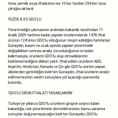
tona, yemlik soya ithalatının ise 10 bin tondan 294 bin tona
çıktığını aktardı.
YÜZDE 8.3‘Ü GDO‘LU
Yönetmeliğin çıkmasının ardından bakanlık tarafından 11
Aralık 2009 tarihine kadar yapılan incelemelerde 1478 ithal
ürünün 124‘ünün GDO‘lu olduğunun tespit edildiğini hatırlatan
Günaydın, kasım ve ocak ayında yapılan yönetmelik
değişiklikleri sonrası analiz zorunluluğunun ortadan
kalkmasıyla, ürünlerin GDO‘lu olup olmadıklarının
belirlenemediğine dikkat çekti. İthal edilen ürünlerin ABD,
Arjantin, Hindistan, Kanada ve Çin gibi GDO‘lu üretim yapan
ülkelerden getirildiğini belirten Günaydın, ithal ürünlerin analiz
edilmemesinin vahim sonuçlara yol açacağı uyarısında
bulundu.
‘GDO‘LU ÜRÜN İTHALATI YASAKLANSIN‘
Türkiye‘ye yıllarca GDO‘lu ürünlerin girişine seyirci kalan
bakanlığa, risk yönetiminin devredilmesinin, kamu yararına
sonuçlar doğuramayacağını belirten Günaydın, GDO‘lu