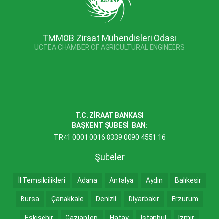
TMMOB Ziraat Mühendisleri Odası
UCTEA CHAMBER OF AGRICULTURAL ENGINEERS
T.C. ZİRAAT BANKASI
BAŞKENT ŞUBESİ IBAN:
TR41 0001 0016 8339 0090 4551 16
Şubeler
İl Temsilcilikleri
Adana
Antalya
Aydın
Balıkesir
Bursa
Çanakkale
Denizli
Diyarbakır
Erzurum
Eskişehir
Gaziantep
Hatay
İstanbul
İzmir