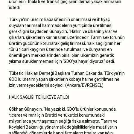
ürünlerin ithalatı ve transit geçişinin derhal yasaklanmasını
istedi.
Türkiye‘nin üretim kapasitesinin onarılması ve ihtiyaç
duyulan tarımsal hammaddelerin yurtiçinde üretilmesi
gerektiğini kaydeden Günaydın, "Halkın ve ülkenin yarar ve
çıkarları, şirketlerin kâr hırsının üzerindedir. Tarım sektörünün
üretim gücünün korunarak geliştirilmesi, halk sağlığının her
türlü ticari kaygının üzerinde tutulması ve dünyanın en
önemli gen merkezlerinden birisi olan ülkemizin genetik
yıkıma sürüklenmemesi için ‘GDO‘ya hayır‘ diyoruz" dedi.
Tüketici Hakları Derneği Başkanı Turhan Çakar da, Türkiye‘nin
GDO‘lu üretim yapan şirketlerin kobayı haline getirilmesine
izin vermeyeceklerini söyledi. (Ankara/EVRENSEL)
HALK SAĞLIĞI TEHLİKEYE ATILDI
Gökhan Günaydın, "Ne yazık ki, GDO‘lu ürünler konusunda
ticaret ve rant için üretici ve tüketici konumundaki
milyonlarca yurttaşımızın sağlığı riske atılmıştır. Tarım ve
Köyişleri Bakanlığı, yönetmelik değişiklikleriyle muafiyetin
sağlandığı dönemlerde hangi firmaların ithalat yaptığını