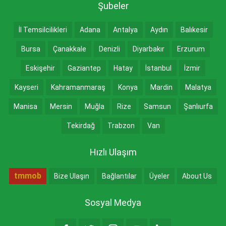
Şubeler
İl Temsilcilikleri
Adana
Antalya
Aydın
Balıkesir
Bursa
Çanakkale
Denizli
Diyarbakır
Erzurum
Eskişehir
Gaziantep
Hatay
İstanbul
İzmir
Kayseri
Kahramanmaraş
Konya
Mardin
Malatya
Manisa
Mersin
Muğla
Rize
Samsun
Şanlıurfa
Tekirdağ
Trabzon
Van
Hızlı Ulaşım
tmmob
Bize Ulaşın
Bağlantılar
Üyeler
About Us
Sosyal Medya