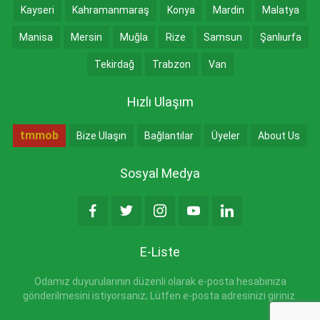
Kayseri
Kahramanmaraş
Konya
Mardin
Malatya
Manisa
Mersin
Muğla
Rize
Samsun
Şanlıurfa
Tekirdağ
Trabzon
Van
Hızlı Ulaşım
tmmob
Bize Ulaşın
Bağlantılar
Üyeler
About Us
Sosyal Medya
E-Liste
Odamız duyurularının düzenli olarak e-posta hesabınıza
gönderilmesini istiyorsanız; Lütfen e-posta adresinizi giriniz.