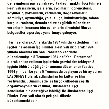
deneyimlerini paylaşmak ve ortaklaştırmaktır. İşçi Filmleri
Festivali işçilerin, işsizlerin, aydınların, öğrencilerin,
köylülerin, yoksulların, kadınların, doğaseverlerin,
sömürüye, ayrımcılığa, yolsuzluğa, hukuksuzluğa, talana
karşı duranların, demokrasi ve özgürlük mücadelesi
verenlerin, kısacası tüm ezilenlerin direnişini film ve
belgesellerle perdeye yansıtmaya çalışıyor.
Tarihsel olarak Amerika‘da 1934 yılında katledilen liman
işçilerine adanan İşçi Filmleri
Festivali ilk olarak 1994
yılında Amerika‘nın San Francisco kentinde
düzenlenmiştir. 5 Temmuz 1934‘de "Kanlı Perşembe"
olarak anılan ve liman işçilerinin grevini destekleyen 2
işçinin öldürüldüğü günün anısına düzenlenen festival,
1994 yılından bu yana 5 Temmuzda başlayan ve bir ay süren
LABORFEST olarak adlandırılan bir kültür ve film
festivalidir. . Günümüzde ise birçok ülkeden çeşitli
organizasyonların katılımı, Uluslararası işçi
sendikalarının desteği ve işbirliği ile Uluslararası İşçi
Filmleri Festivali olarak pek çok ülkede
düzenlenmektedir
.