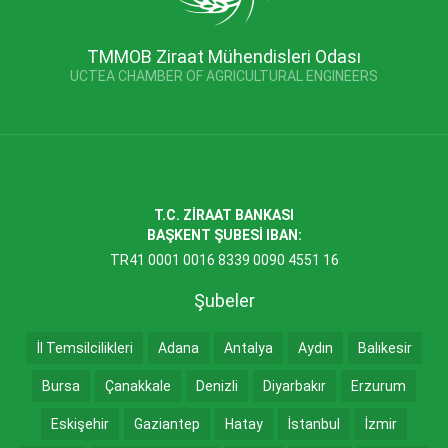
TMMOB Ziraat Mühendisleri Odası
UCTEA CHAMBER OF AGRICULTURAL ENGINEERS
T.C. ZİRAAT BANKASI
BAŞKENT ŞUBESİ IBAN:
TR41 0001 0016 8339 0090 4551 16
Şubeler
İl Temsilcilikleri
Adana
Antalya
Aydın
Balıkesir
Bursa
Çanakkale
Denizli
Diyarbakır
Erzurum
Eskişehir
Gaziantep
Hatay
İstanbul
İzmir