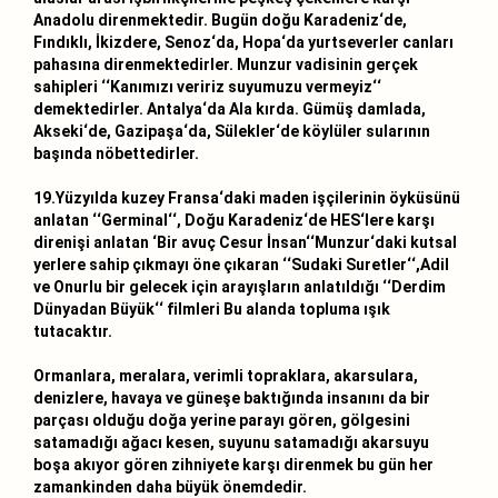
Anadolu direnmektedir. Bugün doğu Karadeniz‘de,
Fındıklı, İkizdere, Senoz‘da, Hopa‘da yurtseverler canları
pahasına direnmektedirler. Munzur vadisinin gerçek
sahipleri ‘‘Kanımızı veririz suyumuzu vermeyiz‘‘
demektedirler. Antalya‘da Ala kırda. Gümüş damlada,
Akseki‘de, Gazipaşa‘da, Sülekler‘de köylüler sularının
başında nöbettedirler.
19.Yüzyılda kuzey Fransa‘daki maden işçilerinin öyküsünü
anlatan ‘‘Germinal‘‘, Doğu Karadeniz‘de HES‘lere karşı
direnişi anlatan ‘Bir avuç Cesur İnsan‘‘Munzur‘daki kutsal
yerlere sahip çıkmayı öne çıkaran ‘‘Sudaki Suretler‘‘,Adil
ve Onurlu bir gelecek için arayışların anlatıldığı ‘‘Derdim
Dünyadan Büyük‘‘ filmleri Bu alanda topluma ışık
tutacaktır.
Ormanlara, meralara, verimli topraklara, akarsulara,
denizlere, havaya ve güneşe baktığında insanını da bir
parçası olduğu doğa yerine parayı gören, gölgesini
satamadığı ağacı kesen, suyunu satamadığı akarsuyu
boşa akıyor gören zihniyete karşı direnmek bu gün her
zamankinden daha büyük önemdedir.