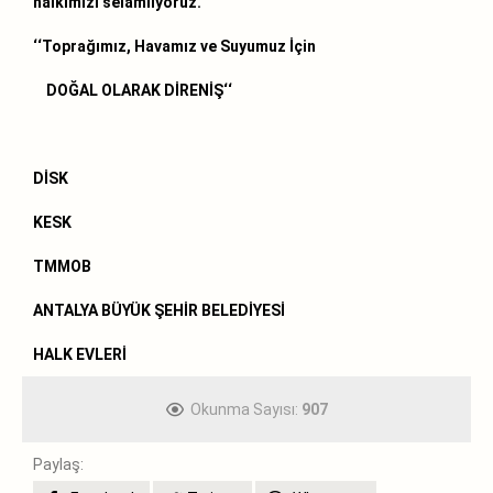
halkımızı selamlıyoruz.
‘‘Toprağımız, Havamız ve Suyumuz İçin
DOĞAL OLARAK DİRENİŞ‘‘
DİSK
KESK
TMMOB
ANTALYA BÜYÜK ŞEHİR BELEDİYESİ
HALK EVLERİ
Okunma Sayısı:
907
Paylaş: