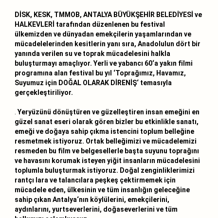
DİSK, KESK, TMMOB, ANTALYA BÜYÜKŞEHİR BELEDİYESİ ve
HALKEVLERİ tarafından düzenlenen bu festival
ülkemizden ve dünyadan emekçilerin yaşamlarından ve
mücadelelerinden kesitlerin yanı sıra, Anadolulun dört bir
yanında verilen su ve toprak mücadelesini halkla
buluşturmayı amaçlıyor. Yerli ve yabancı 60‘a yakın filmi
programına alan festival bu yıl ‘Toprağımız, Havamız,
Suyumuz için DOĞAL OLARAK DİRENİŞ‘ temasıyla
gerçekleştiriliyor.
.
Yeryüzünü dönüştüren ve güzelleştiren
insan emeğini en
güzel sanat eseri olarak gören bizler bu etkinlikle sanatı,
emeği ve doğaya sahip çıkma istencini toplum belleğine
resmetmek istiyoruz. Ortak belleğimizi ve mücadelemizi
resmeden bu film ve belgesellerle başta suyunu toprağını
ve havasını korumak isteyen yiğit insanların mücadelesini
toplumla buluşturmak istiyoruz. Doğal zenginliklerimizi
rantçı lara ve talancılara peşkeş çektirmemek için
mücadele eden, ülkesinin ve tüm insanlığın geleceğine
sahip çıkan Antalya‘nın köylülerini, emekçilerini,
aydınlarını, yurtseverlerini, doğaseverlerini ve tüm