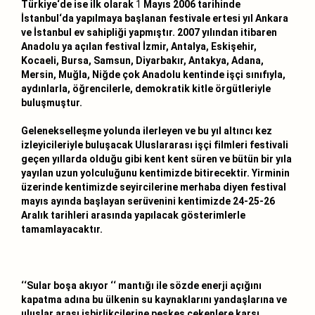
Türkiye‘de ise ilk olarak
1
Mayıs 2006 tarihinde
İstanbul‘da yapılmaya başlanan festivale ertesi yıl Ankara
ve İstanbul ev sahipliği yapmıştır. 2007 yılından itibaren
Anadolu ya açılan festival İzmir, Antalya, Eskişehir,
Kocaeli, Bursa, Samsun, Diyarbakır, Antakya, Adana,
Mersin, Muğla, Niğde çok Anadolu kentinde işçi sınıfıyla,
aydınlarla, öğrencilerle, demokratik kitle örgütleriyle
buluşmuştur.
Gelenekselleşme yolunda ilerleyen ve bu yıl altıncı kez
izleyicileriyle buluşacak Uluslararası işçi filmleri festivali
geçen yıllarda olduğu gibi kent kent süren ve bütün bir yıla
yayılan uzun yolculuğunu kentimizde bitirecektir. Yirminin
üzerinde kentimizde seyircilerine merhaba diyen festival
mayıs ayında başlayan serüvenini kentimizde 24-25-26
Aralık
tarihleri arasında yapılacak gösterimlerle
tamamlayacaktır.
‘‘Sular boşa akıyor ‘‘ mantığı ile sözde enerji açığını
kapatma adına bu ülkenin su kaynaklarını yandaşlarına ve
uluslar arası işbirlikçilerine peşkeş çekenlere karşı