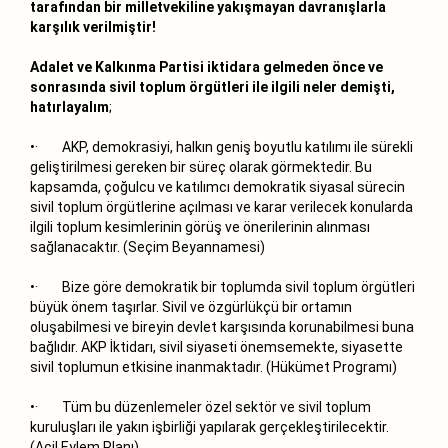
tarafından bir milletvekiline yakışmayan davranışlarla
karşılık verilmiştir!
Adalet ve Kalkınma Partisi iktidara gelmeden önce ve
sonrasında sivil toplum örgütleri ile ilgili neler demişti,
hatırlayalım
;
•· AKP, demokrasiyi, halkın geniş boyutlu katılımı ile sürekli
geliştirilmesi gereken bir süreç olarak görmektedir. Bu
kapsamda, çoğulcu ve katılımcı demokratik siyasal sürecin
sivil toplum örgütlerine açılması ve karar verilecek konularda
ilgili toplum kesimlerinin görüş ve önerilerinin alınması
sağlanacaktır. (Seçim Beyannamesi)
•· Bize göre demokratik bir toplumda sivil toplum örgütleri
büyük önem taşırlar. Sivil ve özgürlükçü bir ortamın
oluşabilmesi ve bireyin devlet karşısında korunabilmesi buna
bağlıdır. AKP İktidarı, sivil siyaseti önemsemekte, siyasette
sivil toplumun etkisine inanmaktadır. (Hükümet Programı)
•· Tüm bu düzenlemeler özel sektör ve sivil toplum
kuruluşları ile yakın işbirliği yapılarak gerçekleştirilecektir.
(Acil Eylem Planı)