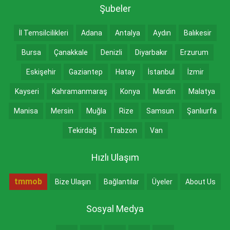
Şubeler
İl Temsilcilikleri
Adana
Antalya
Aydın
Balıkesir
Bursa
Çanakkale
Denizli
Diyarbakır
Erzurum
Eskişehir
Gaziantep
Hatay
İstanbul
İzmir
Kayseri
Kahramanmaraş
Konya
Mardin
Malatya
Manisa
Mersin
Muğla
Rize
Samsun
Şanlıurfa
Tekirdağ
Trabzon
Van
Hızlı Ulaşım
tmmob
Bize Ulaşın
Bağlantılar
Üyeler
About Us
Sosyal Medya