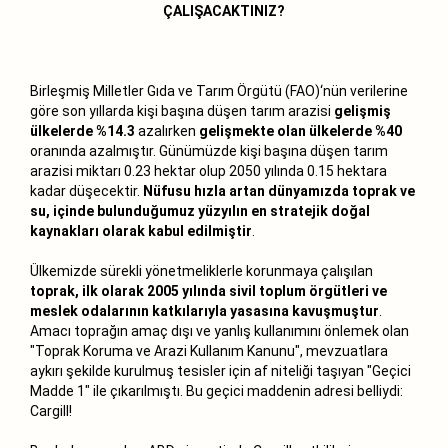
ÇALIŞACAKTINIZ?
Birleşmiş Milletler Gıda ve Tarım Örgütü (FAO)‘nün verilerine
göre son yıllarda kişi başına düşen tarım arazisi
gelişmiş
ülkelerde %14.3
azalırken
gelişmekte olan ülkelerde %40
oranında azalmıştır. Günümüzde kişi başına düşen tarım
arazisi miktarı 0.23 hektar olup 2050 yılında 0.15 hektara
kadar düşecektir.
Nüfusu hızla artan dünyamızda toprak ve
su, içinde bulunduğumuz yüzyılın en stratejik doğal
kaynakları olarak kabul edilmiştir
.
Ülkemizde sürekli yönetmeliklerle korunmaya çalışılan
toprak, ilk olarak 2005 yılında sivil toplum örgütleri ve
meslek odalarının katkılarıyla yasasına kavuşmuştur
.
Amacı toprağın amaç dışı ve yanlış kullanımını önlemek olan
"Toprak Koruma ve Arazi Kullanım Kanunu", mevzuatlara
aykırı şekilde kurulmuş tesisler için af niteliği taşıyan "Geçici
Madde 1" ile çıkarılmıştı. Bu geçici maddenin adresi belliydi:
Cargill!