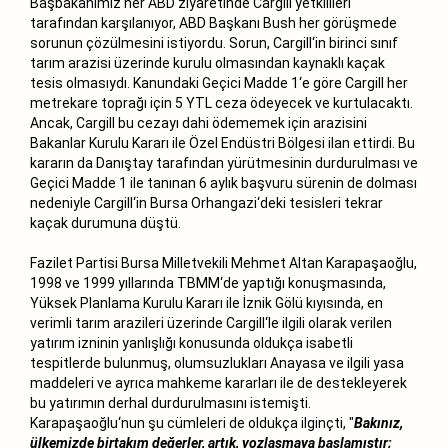
Başbakanımız her ABD ziyaretinde Cargill yetkilileri
tarafından karşılanıyor, ABD Başkanı Bush her görüşmede
sorunun çözülmesini istiyordu. Sorun, Cargill‘in birinci sınıf
tarım arazisi üzerinde kurulu olmasından kaynaklı kaçak
tesis olmasıydı. Kanundaki Geçici Madde 1‘e göre Cargill her
metrekare toprağı için 5 YTL ceza ödeyecek ve kurtulacaktı.
Ancak, Cargill bu cezayı dahi ödememek için arazisini
Bakanlar Kurulu Kararı ile Özel Endüstri Bölgesi ilan ettirdi. Bu
kararın da Danıştay tarafından yürütmesinin durdurulması ve
Geçici Madde 1 ile tanınan 6 aylık başvuru sürenin de dolması
nedeniyle Cargill‘in Bursa Orhangazi‘deki tesisleri tekrar
kaçak durumuna düştü.
Fazilet Partisi Bursa Milletvekili Mehmet Altan Karapaşaoğlu,
1998 ve 1999 yıllarında TBMM‘de yaptığı konuşmasında,
Yüksek Planlama Kurulu Kararı ile İznik Gölü kıyısında, en
verimli tarım arazileri üzerinde Cargill‘le ilgili olarak verilen
yatırım izninin yanlışlığı konusunda oldukça isabetli
tespitlerde bulunmuş, olumsuzlukları Anayasa ve ilgili yasa
maddeleri ve ayrıca mahkeme kararları ile de destekleyerek
bu yatırımın derhal durdurulmasını istemişti.
Karapaşaoğlu‘nun şu cümleleri de oldukça ilginçti, "
Bakınız,
ülkemizde birtakım değerler, artık, yozlaşmaya başlamıştır;