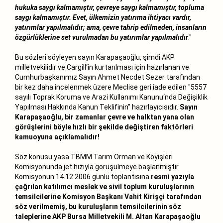
hukuka saygı kalmamıştır, çevreye saygı kalmamıştır, topluma
saygı kalmamıştır. Evet, ülkemizin yatırıma ihtiyacı vardır,
yatırımlar yapılmalıdır; ama, çevre tahrip edilmeden, insanların
özgürlüklerine set vurulmadan bu yatırımlar yapılmalıdır
."
Bu sözleri söyleyen sayın Karapaşaoğlu, şimdi AKP
milletvekilidir ve Cargill‘in kurtarılması için hazırlanan ve
Cumhurbaşkanımız Sayın Ahmet Necdet Sezer tarafından
bir kez daha incelenmek üzere Meclise geri iade edilen "5557
sayılı Toprak Koruma ve Arazi Kullanımı Kanunu‘nda Değişiklik
Yapılması Hakkında Kanun Teklifinin" hazırlayıcısıdır.
Sayın
Karapaşaoğlu, bir zamanlar çevre ve halktan yana olan
görüşlerini böyle hızlı bir şekilde değiştiren faktörleri
kamuoyuna açıklamalıdır!
Söz konusu yasa TBMM Tarım Orman ve Köyişleri
Komisyonunda jet hızıyla görüşülmeye başlanmıştır.
Komisyonun 14.12.2006 günlü toplantısına
resmi yazıyla
çağrılan katılımcı meslek ve sivil toplum kuruluşlarının
temsilcilerine Komisyon Başkanı Vahit Kirişçi tarafından
söz verilmemiş, bu kuruluşların temsilcilerinin söz
taleplerine AKP Bursa Milletvekili M. Altan Karapaşaoğlu