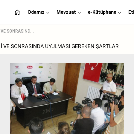
Odamız
Mevzuat
e-Kütüphane
Et
 VE SONRASIND...
Sİ VE SONRASINDA UYULMASI GEREKEN ŞARTLAR