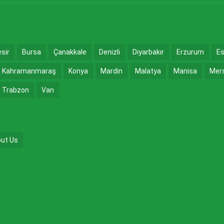
esir
Bursa
Çanakkale
Denizli
Diyarbakır
Erzurum
Es
Kahramanmaraş
Konya
Mardin
Malatya
Manisa
Mer
Trabzon
Van
ut Us