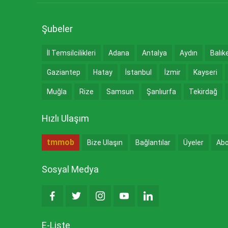
Şubeler
İl Temsilcilikleri
Adana
Antalya
Aydın
Balık
Gaziantep
Hatay
İstanbul
İzmir
Kayseri
Muğla
Rize
Samsun
Şanlıurfa
Tekirdağ
Hızlı Ulaşım
tmmob
Bize Ulaşın
Bağlantılar
Üyeler
Abo
Sosyal Medya
E-Liste