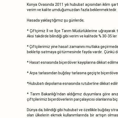
Konya Ovasında 2011 yılı hububat açısından iklim şar
verim ve kalite umduğumuzdan fazla beklenmektedir.
Hasada yaklaştığımız şu günlerde;
* Çiftçimiz İl ve İlçe Tarım Müdürlüklerine uğrayarak
Aksi takdirde bilindiği gibi verim ve kalitede % 30-35 l
* Çiftçilerimiz yine hasat zamanını mutlaka geçirmede
bekletip satmaya götürmesinde fayda vardır.. Çünkü 
* Hasat esnasında biçerdöver kayıplarına dikkat edilmeli
* Arpa tarlasından buğday tarlasına geçişte biçerdöver t
*Hububatı depolama esnasında rutubetine dikkat edil
* Tarım Bakanlığı‘ndan aldığımız duyumlara göre anız
çiftçilerimiz biçerdöverlerin parçalayıcısı olanlarına b
Dünya da; bilindiği gibi hububat ve özellikle buğday str
olan ülkelerin ekmek kullanımlarında bir artışın olmas