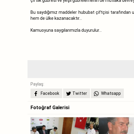
çiftlik gübresi ve yeşil gübrelemenin de mutlaka devr
Bu saydığımız maddeler hububat çiftçisi tarafından uyg
hem de ülke kazanacaktır...
Kamuoyuna saygılarımızla duyurulur...
Paylaş:
Facebook
Twitter
Whatsapp
Fotoğraf Galerisi