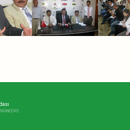
dası
ENGINEERS