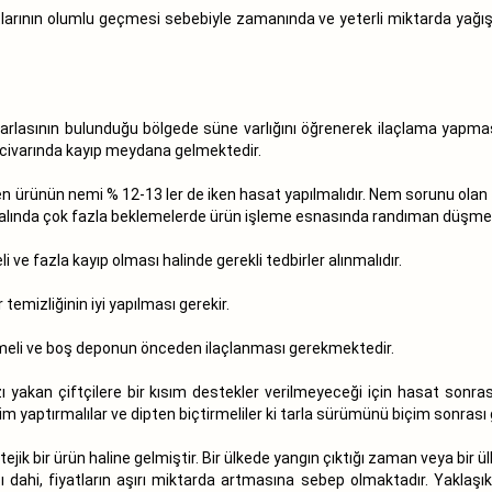
tlarının olumlu geçmesi sebebiyle zamanında ve yeterli miktarda yağış
 tarlasının bulunduğu bölgede süne varlığını öğrenerek ilaçlama yapma
er civarında kayıp meydana gelmektedir.
n ürünün nemi % 12-13 ler de iken hasat yapılmalıdır. Nem sorunu olan
dalında çok fazla beklemelerde ürün işleme esnasında randıman düşmek
 ve fazla kayıp olması halinde gerekli tedbirler alınmalıdır.
emizliğinin iyi yapılması gerekir.
meli ve boş deponun önceden ilaçlanması gerekmektedir.
ı yakan çiftçilere bir kısım destekler verilmeyeceği için hasat son
içim yaptırmalılar ve dipten biçtirmeliler ki tarla sürümünü biçim sonras
atejik bir ürün haline gelmiştir. Bir ülkede yangın çıktığı zaman veya bi
ı dahi, fiyatların aşırı miktarda artmasına sebep olmaktadır. Yaklaşık