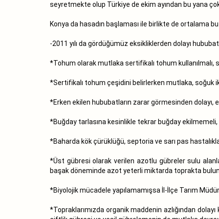
seyretmekte olup Türkiye de ekim ayından bu yana çok 
Konya da hasadın başlaması ile birlikte de ortalama bu 
-2011 yılı da gördüğümüz eksikliklerden dolayı hububat 
*Tohum olarak mutlaka sertifikalı tohum kullanılmalı, 
*Sertifikalı tohum çeşidini belirlerken mutlaka, soğuk ik
*Erken ekilen hububatların zarar görmesinden dolayı, e
*Buğday tarlasına kesinlikle tekrar buğday ekilmemeli
*Baharda kök çürüklüğü, septoria ve sarı pas hastalıklarıy
*Üst gübresi olarak verilen azotlu gübreler sulu alanla
başak döneminde azot yeterli miktarda toprakta bulun
*Biyolojik mücadele yapılamamışsa İl-İlçe Tarım Müdü
*Topraklarımızda organik maddenin azlığından dolayı k