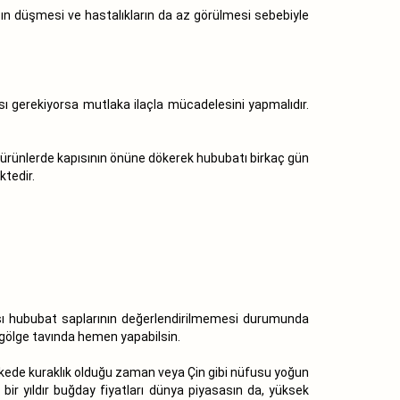
ın düşmesi ve hastalıkların da az görülmesi sebebiyle
sı gerekiyorsa mutlaka ilaçla mücadelesini yapmalıdır.
 ürünlerde kapısının önüne dökerek hububatı birkaç gün
tedir.
rası hububat saplarının değerlendirilmemesi durumunda
ı gölge tavında hemen yapabilsin.
r ülkede kuraklık olduğu zaman veya Çin gibi nüfusu yoğun
 bir yıldır buğday fiyatları dünya piyasasın da, yüksek