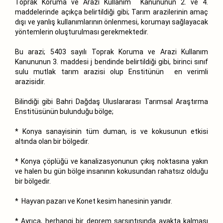
Toprak Koruma ve Arazi Kullanım Kanununun 2. ve 4.
maddelerinde açıkça belirtildiği gibi; Tarım arazilerinin amaç
dışı ve yanlış kullanımlarının önlenmesi, korumayı sağlayacak
yöntemlerin oluşturulması gerekmektedir.
Bu arazi; 5403 sayılı Toprak Koruma ve Arazi Kullanım
Kanununun 3. maddesi j bendinde belirtildiği gibi, birinci sınıf
sulu mutlak tarım arazisi olup Enstitünün en verimli
arazisidir.
Bilindiği gibi Bahri Dağdaş Uluslararası Tarımsal Araştırma
Enstitüsünün bulunduğu bölge;
* Konya sanayisinin tüm duman, is ve kokusunun etkisi
altında olan bir bölgedir.
* Konya çöplüğü ve kanalizasyonunun çıkış noktasına yakın
ve halen bu gün bölge insanının kokusundan rahatsız olduğu
bir bölgedir.
* Hayvan pazarı ve Konet kesim hanesinin yanıdır.
* Ayrıca, herhangi bir deprem sarsıntısında ayakta kalması