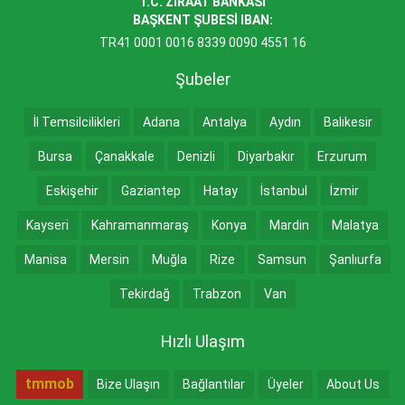
T.C. ZİRAAT BANKASI
BAŞKENT ŞUBESİ IBAN:
TR41 0001 0016 8339 0090 4551 16
Şubeler
İl Temsilcilikleri
Adana
Antalya
Aydın
Balıkesir
Bursa
Çanakkale
Denizli
Diyarbakır
Erzurum
Eskişehir
Gaziantep
Hatay
İstanbul
İzmir
Kayseri
Kahramanmaraş
Konya
Mardin
Malatya
Manisa
Mersin
Muğla
Rize
Samsun
Şanlıurfa
Tekirdağ
Trabzon
Van
Hızlı Ulaşım
tmmob
Bize Ulaşın
Bağlantılar
Üyeler
About Us