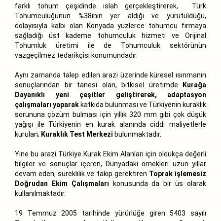
farklı tohum çeşidinde ıslah gerçekleştirerek, Türk
Tohumculuğunun %38inin yer aldığı ve yürütüldüğü,
dolayısıyla kalbi olan Konyada yüzlerce tohumcu firmaya
sağladığı üst kademe tohumculuk hizmeti ve Orijinal
Tohumluk üretimi ile de Tohumculuk sektörünün
vazgeçilmez tedarikçisi konumundadır.
Aynı zamanda talep edilen arazi üzerinde küresel ısınmanın
sonuçlarından bir tanesi olan, bitkisel üretimde
Kurağa
Dayanıklı yeni çeşitler geliştirerek, adaptasyon
çalışmaları yaparak
katkıda bulunması ve Türkiyenin kuraklık
sorununa çözüm bulması için yıllık 320 mm gibi çok düşük
yağışı ile Türkiyenin en kurak alanında ciddi maliyetlerle
kurulan;
Kuraklık Test Merkezi
bulunmaktadır.
Yine bu arazi Türkiye Kurak Ekim Alanları için oldukça değerli
bilgiler ve sonuçlar içeren, Dünyadaki örnekleri uzun yıllar
devam eden, süreklilik ve takip gerektiren
Toprak işlemesiz
Doğrudan Ekim Çalışmaları
konusunda da bir üs olarak
kullanılmaktadır.
19 Temmuz 2005 tarihinde yürürlüğe giren 5403 sayılı