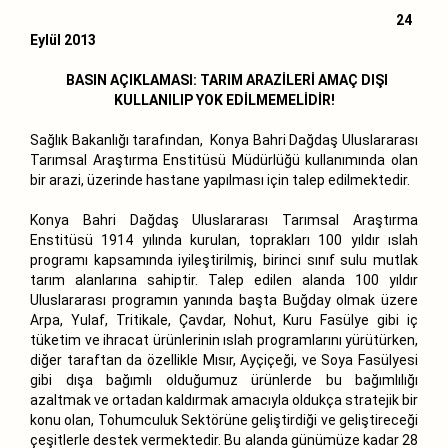
24
Eylül 2013
BASIN AÇIKLAMASI:
TARIM ARAZİLERİ AMAÇ DIŞI
KULLANILIP YOK EDİLMEMELİDİR!
Sağlık Bakanlığı tarafından, Konya Bahri Dağdaş Uluslararası
Tarımsal Araştırma Enstitüsü Müdürlüğü kullanımında olan
bir arazi, üzerinde hastane yapılması için talep edilmektedir.
Konya Bahri Dağdaş Uluslararası Tarımsal Araştırma
Enstitüsü 1914 yılında kurulan, toprakları 100 yıldır ıslah
programı kapsamında iyileştirilmiş, birinci sınıf sulu mutlak
tarım alanlarına sahiptir. Talep edilen alanda 100 yıldır
Uluslararası programın yanında başta Buğday olmak üzere
Arpa, Yulaf, Tritikale, Çavdar, Nohut, Kuru Fasülye gibi iç
tüketim ve ihracat ürünlerinin ıslah programlarını yürütürken,
diğer taraftan da özellikle Mısır, Ayçiçeği, ve Soya Fasülyesi
gibi dışa bağımlı olduğumuz ürünlerde bu bağımlılığı
azaltmak ve ortadan kaldırmak amacıyla oldukça stratejik bir
konu olan, Tohumculuk Sektörüne geliştirdiği ve geliştireceği
çeşitlerle destek vermektedir. Bu alanda günümüze kadar 28