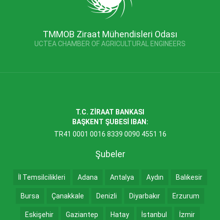
TMMOB Ziraat Mühendisleri Odası
UCTEA CHAMBER OF AGRICULTURAL ENGINEERS
T.C. ZİRAAT BANKASI
BAŞKENT ŞUBESİ IBAN:
TR41 0001 0016 8339 0090 4551 16
Şubeler
İl Temsilcilikleri
Adana
Antalya
Aydın
Balıkesir
Bursa
Çanakkale
Denizli
Diyarbakır
Erzurum
Eskişehir
Gaziantep
Hatay
İstanbul
İzmir