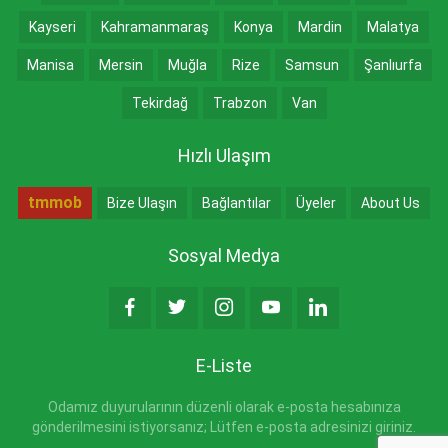
Kayseri
Kahramanmaraş
Konya
Mardin
Malatya
Manisa
Mersin
Muğla
Rize
Samsun
Şanlıurfa
Tekirdağ
Trabzon
Van
Hızlı Ulaşım
tmmob
Bize Ulaşın
Bağlantılar
Üyeler
About Us
Sosyal Medya
E-Liste
Odamız duyurularının düzenli olarak e-posta hesabınıza
gönderilmesini istiyorsanız; Lütfen e-posta adresinizi giriniz.