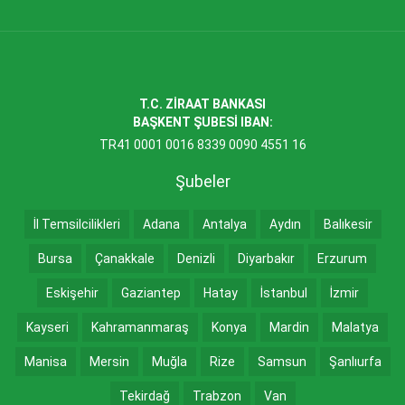
T.C. ZİRAAT BANKASI
BAŞKENT ŞUBESİ IBAN:
TR41 0001 0016 8339 0090 4551 16
Şubeler
İl Temsilcilikleri
Adana
Antalya
Aydın
Balıkesir
Bursa
Çanakkale
Denizli
Diyarbakır
Erzurum
Eskişehir
Gaziantep
Hatay
İstanbul
İzmir
Kayseri
Kahramanmaraş
Konya
Mardin
Malatya
Manisa
Mersin
Muğla
Rize
Samsun
Şanlıurfa
Tekirdağ
Trabzon
Van