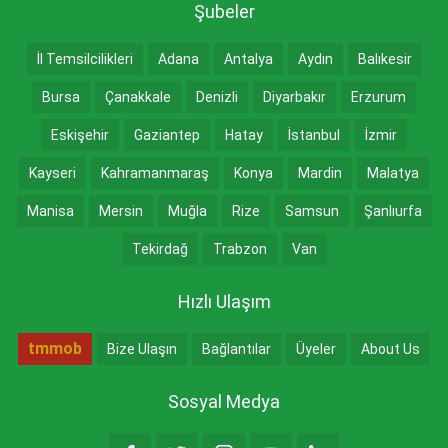
Şubeler
İl Temsilcilikleri
Adana
Antalya
Aydın
Balıkesir
Bursa
Çanakkale
Denizli
Diyarbakır
Erzurum
Eskişehir
Gaziantep
Hatay
İstanbul
İzmir
Kayseri
Kahramanmaraş
Konya
Mardin
Malatya
Manisa
Mersin
Muğla
Rize
Samsun
Şanlıurfa
Tekirdağ
Trabzon
Van
Hızlı Ulaşım
tmmob
Bize Ulaşın
Bağlantılar
Üyeler
About Us
Sosyal Medya