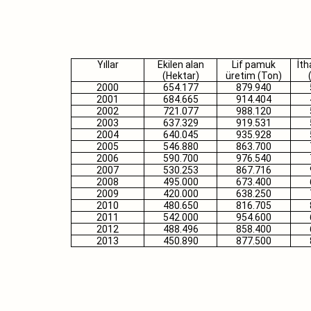
Yıllar
Ekilen alan
Lif pamuk
İth
(Hektar)
üretim (Ton)
2000
654.177
879.940
2001
684.665
914.404
2002
721.077
988.120
2003
637.329
919.531
2004
640.045
935.928
2005
546.880
863.700
2006
590.700
976.540
2007
530.253
867.716
2008
495.000
673.400
2009
420.000
638.250
2010
480.650
816.705
2011
542.000
954.600
2012
488.496
858.400
2013
450.890
877.500