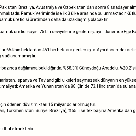
Pakistan, Brezilya, Avustralya ve Özbekistan`dan sonra 8.sıradayer alm
ulunmaktadır. Pamuk Veriminde ise ilk 3 ülke arasında bulunmaktadır.Küt
le pamuk üreticisi üretimden daha da uzaklaşmış olacaktır.
n pamuk üretici sayısı 75 bin seviyelerine gerilemiş; aynı dönemde Ege Bö
r 654 bin hektardan 451 bin hektara gerilemiştir. Aynı dönemde üretim d
ış sağlanamamıştır.
ler bazında dağılımına bakıldığında; %58,3`ü Güneydoğu Anadolu, %20,2`s
garistan, İspanya ve Tayland gibi ülkeleri saymazsak dünyanın en yüks
maliyeti; Amerika ve Yunanistan`da 88, Çin`de 73, Hindistan`da sulanabi
için ödenen döviz miktarı 15 milyar dolar olmuştur.
, Türkmenistan, Suriye, Brezilya), %55`i ise tek başına Amerika`dan ge
 ithal etmektedir.