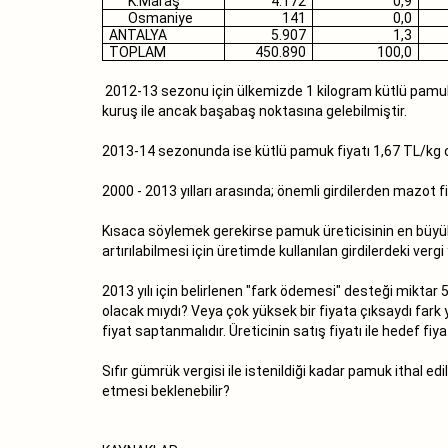
K.Maraş
4.172
0,9
Osmaniye
141
0,0
ANTALYA
5.907
1,3
TOPLAM
450.890
100,0
2012-13 sezonu için ülkemizde 1 kilogram kütlü pamuk m
kuruş ile ancak başabaş noktasına gelebilmiştir.
2013-14 sezonunda ise kütlü pamuk fiyatı 1,67 TL/kg ol
2000 - 2013 yılları arasında; önemli girdilerden mazot f
Kısaca söylemek gerekirse pamuk üreticisinin en büyük
artırılabilmesi için üretimde kullanılan girdilerdeki ve
2013 yılı için belirlenen "fark ödemesi" desteği miktar
olacak mıydı? Veya çok yüksek bir fiyata çıksaydı fark yi
fiyat saptanmalıdır. Üreticinin satış fiyatı ile hedef f
Sıfır gümrük vergisi ile istenildiği kadar pamuk ithal 
etmesi beklenebilir?