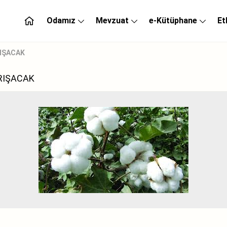
Odamız
Mevzuat
e-Kütüphane
Et
RIŞACAK
ARIŞACAK