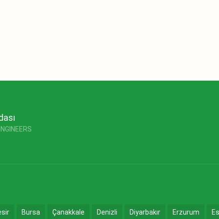
dası
ENGINEERS
esir
Bursa
Çanakkale
Denizli
Diyarbakır
Erzurum
Es