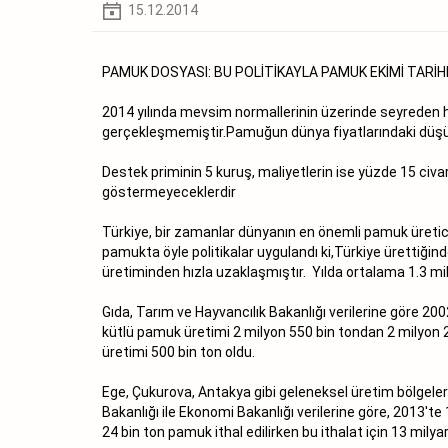
15.12.2014
PAMUK DOSYASI: BU POLİTİKAYLA PAMUK EKİMİ TARİH
2014 yılında mevsim normallerinin üzerinde seyreden h
gerçekleşmemiştir.Pamuğun dünya fiyatlarındaki düşüş
Destek priminin 5 kuruş, maliyetlerin ise yüzde 15 ci
göstermeyeceklerdir
Türkiye, bir zamanlar dünyanın en önemli pamuk üreticil
pamukta öyle politikalar uygulandı ki,Türkiye ürettiğind
üretiminden hızla uzaklaşmıştır. Yılda ortalama 1.3 mi
Gıda, Tarım ve Hayvancılık Bakanlığı verilerine göre 2
kütlü pamuk üretimi 2 milyon 550 bin tondan 2 milyon 2
üretimi 500 bin ton oldu.
Ege, Çukurova, Antakya gibi geleneksel üretim bölgeleri
Bakanlığı ile Ekonomi Bakanlığı verilerine göre, 2013′
24 bin ton pamuk ithal edilirken bu ithalat için 13 mily