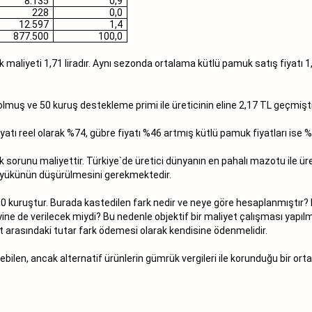
8.135
0,9
228
0,0
12.597
1,4
877.500
100,0
aliyeti 1,71 liradır. Aynı sezonda ortalama kütlü pamuk satış fiyatı 1
muş ve 50 kuruş destekleme primi ile üreticinin eline 2,17 TL geçmişti
iyatı reel olarak %74, gübre fiyatı %46 artmış kütlü pamuk fiyatları ise %
 sorunu maliyettir. Türkiye`de üretici dünyanın en pahalı mazotu ile ü
rgi yükünün düşürülmesini gerekmektedir.
 50 kuruştur. Burada kastedilen fark nedir ve neye göre hesaplanmıştır? 
ne de verilecek miydi? Bu nedenle objektif bir maliyet çalışması yapılmalı 
iyat arasındaki tutar fark ödemesi olarak kendisine ödenmelidir.
edilebilen, ancak alternatif ürünlerin gümrük vergileri ile korunduğu bi