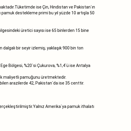
aktadır.Tüketimde ise Çin, Hindistan ve Pakistan`ın
lü pamuk destekleme primi bu yıl yüzde 10 artışla 50
lgesindeki üretici sayısı ise 65 binlerden 15 bine
algalı bir seyir izlemiş; yaklaşık 900 bin ton
i Ege Bölgesi, %20`si Çukurova, %1,4`ü ise Antalya
ek maliyetli pamuğunu üretmektedir.
len arazilerde 42, Pakistan`da ise 35 centtir.
rçekleştirilmiştir.Yalnız Amerika`ya pamuk ithalatı