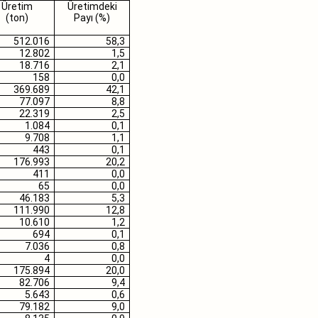
Üretim
Üretimdeki
(ton)
Payı (%)
512.016
58,3
12.802
1,5
18.716
2,1
158
0,0
369.689
42,1
77.097
8,8
22.319
2,5
1.084
0,1
9.708
1,1
443
0,1
176.993
20,2
411
0,0
65
0,0
46.183
5,3
111.990
12,8
10.610
1,2
694
0,1
7.036
0,8
4
0,0
175.894
20,0
82.706
9,4
5.643
0,6
79.182
9,0