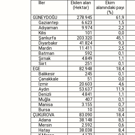
İller
Ekilen alan
Ekim
(Hektar)
alanındaki payı
(%)
GÜNEYDOĞU
278.945
61,9
Gaziantep
6.623
1,5
Adıyaman
9.974
2,2
Kilis
101
0,0
Şanlıurfa
203.320
45,1
Diyarbakır
41.824
9,3
Mardin
11.411
2,5
Batman
592
0,1
Şırnak
4.849
1,1
Siirt
251
0,1
EGE
82.948
18,4
Balıkesir
245
0,1
Çanakkale
51
0,0
İzmir
20.603
4,6
Aydın
53.637
11,9
Denizli
4.841
1,1
Muğla
407
0,1
Manisa
3.155
0,7
Bursa
10
0,0
ÇUKUROVA
83.090
18,4
Adana
38.148
8,5
Mersin
2.592
0,6
Hatay
38.038
8,4