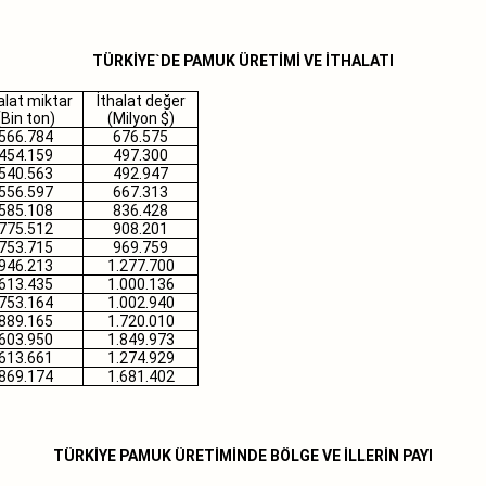
TÜRKİYE`DE PAMUK ÜRETİMİ VE İTHALATI
alat miktar
İthalat değer
(Bin ton)
(Milyon $)
566.784
676.575
454.159
497.300
540.563
492.947
556.597
667.313
585.108
836.428
775.512
908.201
753.715
969.759
946.213
1.277.700
613.435
1.000.136
753.164
1.002.940
889.165
1.720.010
603.950
1.849.973
61
3.661
1.27
4.929
869.174
1.681.402
TÜRKİYE PAMUK ÜRETİMİNDE BÖLGE VE İLLERİN PAYI