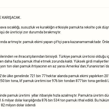
E KARIŞACAK..
ava sıcaklığı, susuzluk ve kuraklığın etkisiyle pamukta rekolte çok 
ü de üreticiyi zor durumda bırakmıştır.
varında artmıştır. pamuk ekimi yapan çiftçi para kazanamamaktadır. Önl
erinden ve ihracatçılarından birisiydi. Türkiye pamuk üreticisi olduğu i
en daha fazla pamuk ithal etmek zorunda kaldı. Yüksek girdi maliyetleri 
lyon ton olan pamuk ihtiyacının en az yarısı Amerika`dan,Yunanistan`dan
002′de ülke genelinde 721 bin 77 hektar alanda pamuk ekimi yapılırken 2
50 bin tona, lif pamuk üretimi ise 976 bin tondan 877 bin tona geriled
nde pamuk üretimi yıllar itibariyle hızla azalmıştır. Pamukta üretim düş
te 1.6 milyar dolar karşılığında 876 bin 534 ton pamuk ithal edildi. Bu 
ar 82 milyon dolar ödendi