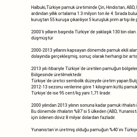
Halbuki,Türkiye pamuk üretiminde Çin, Hindistan, ABD, 
ardından yıllık ortalama 1.3 milyon ton ile 4. Sırada b
kuruştan 55 kuruşa çıkarılıyor.5 kuruşluk prim artışı i
2000`li yılların başında Türkiye`de yaklaşık 130 bin ola
düşmüştür
2000-2013 yıllarını kapsayan dönemde pamuk ekili alanla
dolayında gerçekleşmiş; sonuç olarak herhangi bir art
2013 yılı itibariyle Türkiye`de üretilen pamuğun bölge
Bölgesinde üretilmektedir.
Türkiye`de üretici sembolik düzeyde üretim yapan Bul
2012-13 sezonu verilerine göre 1 kilogram kütlü pamuk 
Türkiye`de ise 95 cent/kg yani 1,71 liradır.
2000 yılından 2013 yılının sonuna kadar pamuk ithalatı 
Bu dönemde ithalatın %87`si 5 ülkeden (ABD, Yunanistan
için ödenen döviz 8 milyar dolardan fazladır.
Yunanistan`ın üretmiş olduğu pamuğun %40`ını Türkiye