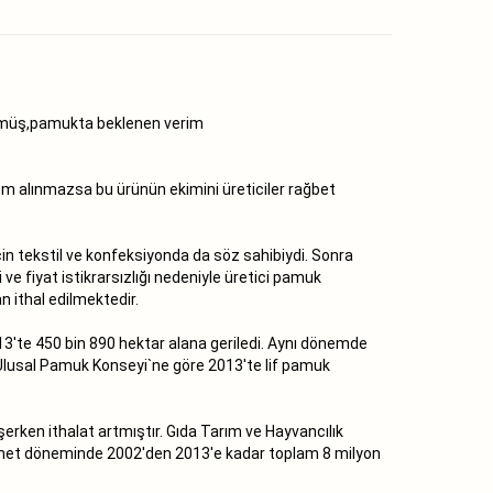
düşmüş,pamukta beklenen verim
em alınmazsa bu ürünün ekimini üreticiler rağbet
çin tekstil ve konfeksiyonda da söz sahibiydi. Sonra
ve fiyat istikrarsızlığı nedeniyle üretici pamuk
 ithal edilmektedir.
013′te 450 bin 890 hektar alana geriledi. Aynı dönemde
i.Ulusal Pamuk Konseyi`ne göre 2013′te lif pamuk
erken ithalat artmıştır. Gıda Tarım ve Hayvancılık
hükümet döneminde 2002′den 2013′e kadar toplam 8 milyon