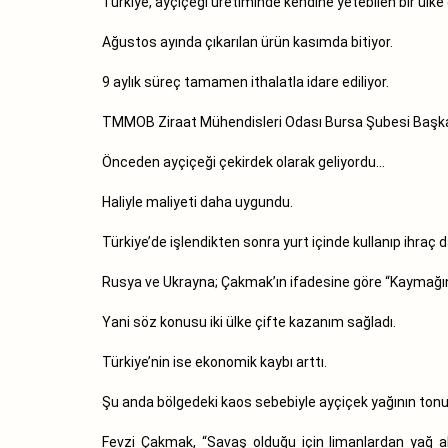
Türkiye, ayçiçeği üretiminde kendine yetebilen bir ülke 
Ağustos ayında çıkarılan ürün kasımda bitiyor.
9 aylık süreç tamamen ithalatla idare ediliyor.
TMMOB Ziraat Mühendisleri Odası Bursa Şubesi Başkanı 
Önceden ayçiçeği çekirdek olarak geliyordu…
Haliyle maliyeti daha uygundu.
Türkiye’de işlendikten sonra yurt içinde kullanıp ihraç d
Rusya ve Ukrayna; Çakmak’ın ifadesine göre “Kaymağın
Yani söz konusu iki ülke çifte kazanım sağladı.
Türkiye’nin ise ekonomik kaybı arttı.
Şu anda bölgedeki kaos sebebiyle ayçiçek yağının tonu 
Fevzi Çakmak, “Savaş olduğu için limanlardan yağ a