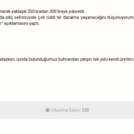
ak yaklaşık 250 liradan 300 liraya yükseldi.
nda piliç sektöründe çok ciddi bir daralma yaşanacağını düşünüyorum. 
” açıklamasını yaptı.
rtadayken, içinde bulunduğumuz buhrandan çıkışın tek yolu kendi üretim
Okunma Sayısı:
325