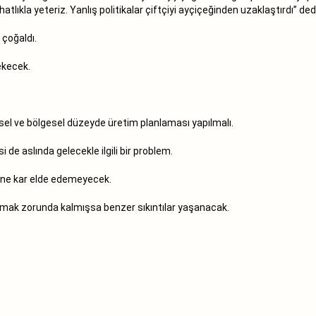
tlıkla yeteriz. Yanlış politikalar çiftçiyi ayçiçeğinden uzaklaştırdı” dedi
 çoğaldı.
ekecek.
sel ve bölgesel düzeyde üretim planlaması yapılmalı.
e aslında gelecekle ilgili bir problem.
ine kar elde edemeyecek.
atmak zorunda kalmışsa benzer sıkıntılar yaşanacak.