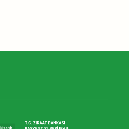
T.C. ZİRAAT BANKASI
kişehir
BAŞKENT ŞUBESİ IBAN: