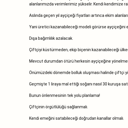
alanlarımızda verimlerimiz yükselir. Kendi kendimize raha
Aslında geçen yıl ayçiçeği fiyatları artınca ekim alanları
Yani üretici kazanabileceği modeli görürse ayçiçeğini 
Dışa bağımlılık azalacak.
Çiftçiyi küstürmeden, ekip biçenin kazanabileceği ülke
Mevcut durumdan ötürü herkesin ayçiçeğine yönelmesi d
Önümüzdeki dönemde bolluk oluşması halinde çiftçi y
Geçmişte 1 liraya mal ettiği soğanı nasıl 30 kuruşa s
Bunun önlenmesinin tek yolu planlama!
Çiftçinin örgütlülüğü sağlanmalı.
Kendi emeğini satabileceği doğrudan kanallar olmalı.