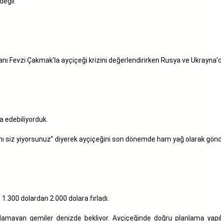
değil.
Fevzi Çakmak’la ayçiçeği krizini değerlendirirken Rusya ve Ukrayna’da
a edebiliyorduk.
ı siz yiyorsunuz” diyerek ayçiçeğini son dönemde ham yağ olarak gönde
1.300 dolardan 2.000 dolara fırladı.
lamayan gemiler denizde bekliyor. Ayçiçeğinde doğru planlama yapılı