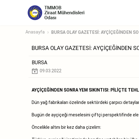
Anasayfa
BURSA OLAY GAZETESİ: AYÇİÇEĞİNDEN SON
BURSA OLAY GAZETESİ: AYÇİÇEĞİNDEN SON
BURSA
09.03.2022
AYÇİÇEĞİNDEN SONRA YEM SIKINTISI: PİLİÇTE TEH
Dün yağ fabrikaları özelinde sektördeki çarpıcı detaylar
Bugün de ayçiçeği meselesini çiftçi perspektifinde ele
Öncelikle altını bir kez daha çizelim: