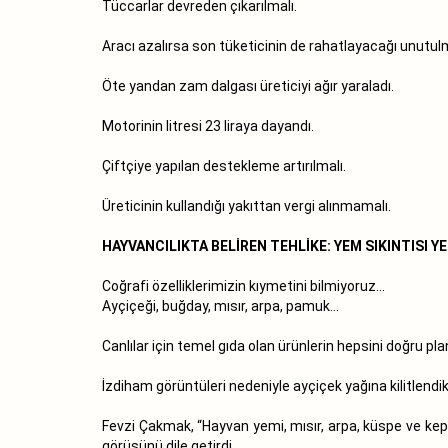
Tüccarlar devreden çıkarılmalı.
Aracı azalırsa son tüketicinin de rahatlayacağı unutul
Öte yandan zam dalgası üreticiyi ağır yaraladı.
Motorinin litresi 23 liraya dayandı.
Çiftçiye yapılan destekleme artırılmalı.
Üreticinin kullandığı yakıttan vergi alınmamalı.
HAYVANCILIKTA BELİREN TEHLİKE: YEM SIKINTISI YE
Coğrafi özelliklerimizin kıymetini bilmiyoruz…
Ayçiçeği, buğday, mısır, arpa, pamuk…
Canlılar için temel gıda olan ürünlerin hepsini doğru pla
İzdiham görüntüleri nedeniyle ayçiçek yağına kilitlendi
Fevzi Çakmak, “Hayvan yemi, mısır, arpa, küspe ve kep
görüşünü dile getirdi.