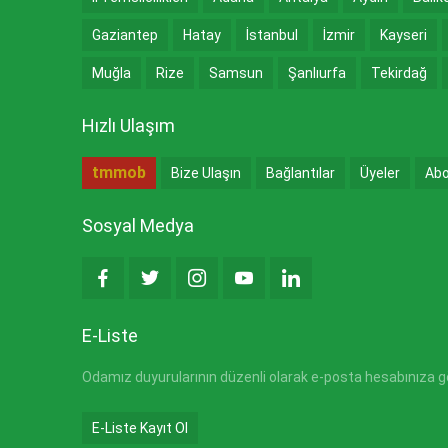
Gaziantep
Hatay
İstanbul
İzmir
Kayseri
Muğla
Rize
Samsun
Şanlıurfa
Tekirdağ
Hızlı Ulaşım
tmmob
Bize Ulaşın
Bağlantılar
Üyeler
Abo
Sosyal Medya
E-Liste
Odamız duyurularının düzenli olarak e-posta hesabınıza gön
E-Liste Kayıt Ol