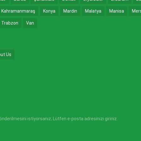
Kahramanmaraş
Konya
Mardin
Malatya
Manisa
Mer
Trabzon
Van
ut Us
derilmesini istiyorsanız; Lütfen e-posta adresinizi giriniz.