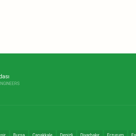
dası
ENGINEERS
esir
Bursa
Çanakkale
Denizli
Diyarbakır
Erzurum
Es