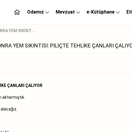
Odamız
Mevzuat
e-Kütüphane
Et
RA YEM SIKINT...
RA YEM SIKINTISI: PİLİÇTE TEHLİKE ÇANLARI ÇALIYO
LİKE ÇANLARI ÇALIYOR
ı aktarmıştık.
 alacağız.