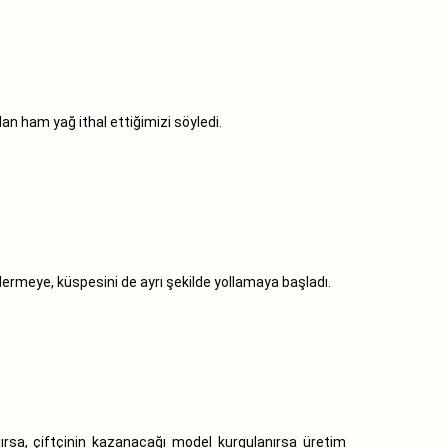
n ham yağ ithal ettiğimizi söyledi.
rmeye, küspesini de ayrı şekilde yollamaya başladı.
rsa, çiftçinin kazanacağı model kurgulanırsa üretim