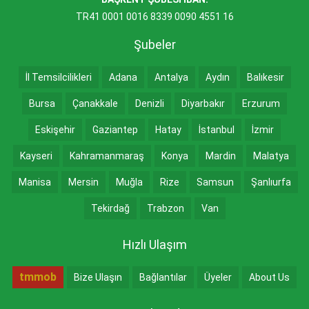
TR41 0001 0016 8339 0090 4551 16
Şubeler
İl Temsilcilikleri
Adana
Antalya
Aydın
Balıkesir
Bursa
Çanakkale
Denizli
Diyarbakır
Erzurum
Eskişehir
Gaziantep
Hatay
İstanbul
İzmir
Kayseri
Kahramanmaraş
Konya
Mardin
Malatya
Manisa
Mersin
Muğla
Rize
Samsun
Şanlıurfa
Tekirdağ
Trabzon
Van
Hızlı Ulaşım
tmmob
Bize Ulaşın
Bağlantılar
Üyeler
About Us