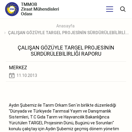
Anasayfa
ÇALIŞAN GÖZÜYLE TARGEL PROJESİNİN SÜRDÜRÜLEBİLİRLİ...
ÇALIŞAN GÖZÜYLE TARGEL PROJESİNİN
SÜRDÜRÜLEBİLİRLİĞİ RAPORU
MERKEZ
11.10.2013
Aydın Şubemiz ile Tarım Orkam Sen`in birlikte düzenlediği
"Dünyada ve Türkiyede Tarımsal Yayım ve Danışmanlık
Sistemleri, T.C Gıda Tarım ve Hayvancılık Bakanlığınca
Yürütülen TARGEL Projesinin Dünü, Bugünü ve Sorunları"
konulu çalıştay için Aydın Şubemiz geçmiş dönem yönetim