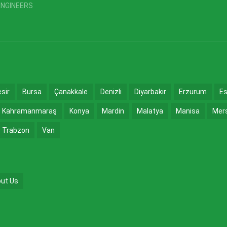
ENGINEERS
esir
Bursa
Çanakkale
Denizli
Diyarbakır
Erzurum
Es
Kahramanmaraş
Konya
Mardin
Malatya
Manisa
Mer
Trabzon
Van
ut Us