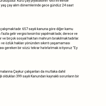
uruluşudur. Kuru çay piyasasının %65‘ini elinde
 yaş çay alım dönemlerinde gece gündüz 24 saat
çalışmaktadır. 657 sayılı kanuna göre diğer kamu
azla gelir vergisi kesintisi yapılmaktadır, derece ve
ır ve birçok sosyal haktan mahrum bırakılmaktadırlar.
ş ve özlük hakları yönünden sıkıntı yaşamaması
ası gereken bir sözü tekrar hatırlatmak istiyoruz "Ey
alarına Çaykur çalışanları da mutlaka dahil
 oldukları 399 sayılı Kanundan kaynaklı sorunların bir