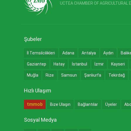
UCTEA CHAMBER OF AGRICULTURAL 
Şubeler
İl Temsilcilikleri
Adana
Antalya
Aydın
Balık
Gaziantep
Hatay
İstanbul
İzmir
Kayseri
Muğla
Rize
Samsun
Şanlıurfa
Tekirdağ
Hızlı Ulaşım
tmmob
Bize Ulaşın
Bağlantılar
Üyeler
Abo
Sosyal Medya