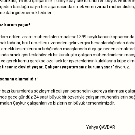
brikası, 16.500 çalışanı ile Türkiye çay sektörünün en büyük ve lider k
çeden bardağa çayın her aşamasında emek veren ziraat mühendisleri,
ine dahi gidememektedirler.
nız kurum yaşar!
hdam edilen ziraat mühendisleri maalesef 399 sayılı kanun kapsamında 
tadırlar, brüt ücretleri üzerinden gelir vergisi hesaplandığından daha f
e emekli kesintilerini artırdığından maaşlarında düşüşe neden olmaktad
nda örnek gösterilebilecek bir kuruluşta çalışan mühendisinlerin maa
n ve gerek kamu gerekse özel sektör işverenlerinin kulaklarına küpe olm
atırsanız devlet yaşar, Çalışanı yaşatırsanız kurum yaşar"
diyoruz.
samına alınmalıdır!
bazı kurumlarda sözleşmeli çalışan personelin kadroya alınması çalışm
rinde gece gündüz 24 saat büyük bir özveriyle çalışan mühendislerin bağlı
maları Çaykur çalışanları ve bizlerin en büyük temennimizdir.
Yahya ÇAVDAR