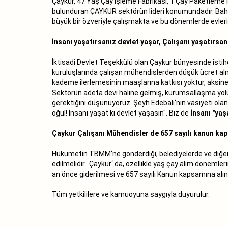
Çaykur, 47 Yaş Çay İşleme Fabrikası, 1 Çay Paketleme Fa
bulunduran ÇAYKUR sektörün lideri konumundadır. Bah
büyük bir özveriyle çalışmakta ve bu dönemlerde evler
İnsanı yaşatırsanız devlet yaşar, Çalışanı yaşatırsa
İktisadi Devlet Teşekkülü olan Çaykur bünyesinde isti
kuruluşlarında çalışan mühendislerden düşük ücret almak
kademe ilerlemesinin maaşlarına katkısı yoktur, aksin
Sektörün adeta devi haline gelmiş, kurumsallaşma yolu
gerektiğini düşünüyoruz. Şeyh Edebali‘nin vasiyeti ola
oğul! İnsanı yaşat ki devlet yaşasın". Biz de
İnsanı "yaş
Çaykur Çalışanı Mühendisler de 657 sayılı kanun kap
Hükümetin TBMM‘ne gönderdiği, belediyelerde ve diğer 
edilmelidir. Çaykur‘ da, özellikle yaş çay alım dönemle
an önce giderilmesi ve 657 sayılı Kanun kapsamına alın
Tüm yetkililere ve kamuoyuna saygıyla duyurulur.