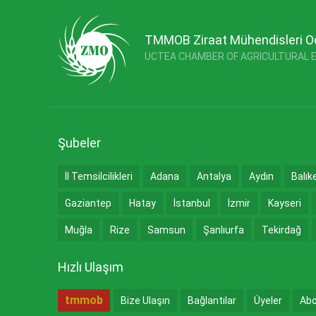
TMMOB Ziraat Mühendisleri O
UCTEA CHAMBER OF AGRICULTURAL 
Şubeler
İl Temsilcilikleri
Adana
Antalya
Aydın
Balık
Gaziantep
Hatay
İstanbul
İzmir
Kayseri
Muğla
Rize
Samsun
Şanlıurfa
Tekirdağ
Hızlı Ulaşım
tmmob
Bize Ulaşın
Bağlantılar
Üyeler
Abo