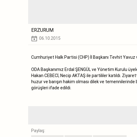
ERZURUM
06.10.2015
Cumhuriyet Halk Partisi (CHP) İl Başkanı Tevhit Yavuz ve
ODA Başkanımız Erdal ŞENGÜL ve Yönetim Kurulu üyeler
Hakan CEBECİ, Necip AKTAŞ ile partililer katıldı. Ziyare
huzur ve barışın hakim olması dilek ve temennilerinde b
görüşleri ifade edildi.
Paylaş: