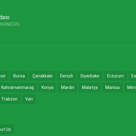
dası
ENGINEERS
esir
Bursa
Çanakkale
Denizli
Diyarbakır
Erzurum
Es
Kahramanmaraş
Konya
Mardin
Malatya
Manisa
Mer
Trabzon
Van
ut Us