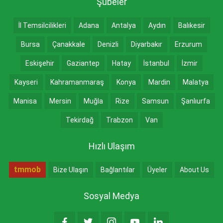
Şubeler
İl Temsilcilikleri
Adana
Antalya
Aydın
Balıkesir
Bursa
Çanakkale
Denizli
Diyarbakır
Erzurum
Eskişehir
Gaziantep
Hatay
İstanbul
İzmir
Kayseri
Kahramanmaraş
Konya
Mardin
Malatya
Manisa
Mersin
Muğla
Rize
Samsun
Şanlıurfa
Tekirdağ
Trabzon
Van
Hızlı Ulaşım
tmmob
Bize Ulaşın
Bağlantılar
Üyeler
About Us
Sosyal Medya