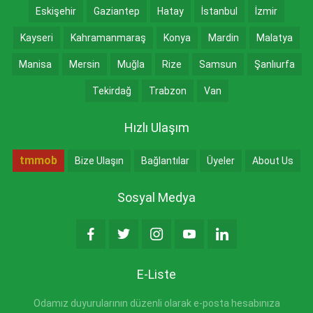
Eskişehir
Gaziantep
Hatay
İstanbul
İzmir
Kayseri
Kahramanmaraş
Konya
Mardin
Malatya
Manisa
Mersin
Muğla
Rize
Samsun
Şanlıurfa
Tekirdağ
Trabzon
Van
Hızlı Ulaşım
tmmob
Bize Ulaşın
Bağlantılar
Üyeler
About Us
Sosyal Medya
E-Liste
Odamız duyurularının düzenli olarak e-posta hesabınıza