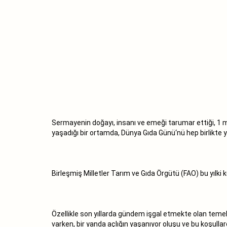
Sermayenin doğayı, insanı ve emeği tarumar ettiği, 1 mi
yaşadığı bir ortamda, Dünya Gıda Günü‘nü hep birlikte y
Birleşmiş Milletler Tarım ve Gıda Örgütü (FAO) bu yılk
Özellikle son yıllarda gündem işgal etmekte olan temel ür
varken, bir yanda açlığın yaşanıyor oluşu ve bu koşullar