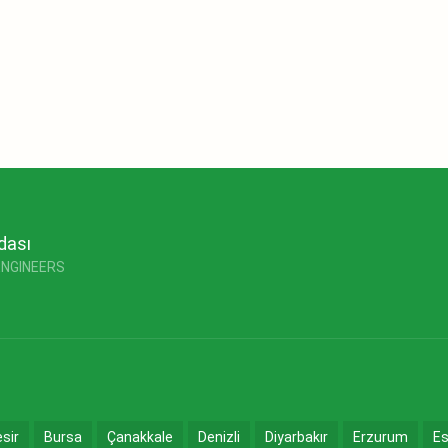
dası
ENGINEERS
esir
Bursa
Çanakkale
Denizli
Diyarbakır
Erzurum
Es