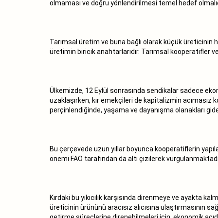
olmaması ve doğru yönlendirilmesi temel hedef olmalıdı
Tarımsal üretim ve buna bağlı olarak küçük üreticinin h
üretimin biricik anahtarlarıdır. Tarımsal kooperatifler ve
Ülkemizde, 12 Eylül sonrasında sendikalar sadece ekonom
uzaklaşırken, kır emekçileri de kapitalizmin acımasız 
perçinlendiğinde, yaşama ve dayanışma olanakları gide
Bu çerçevede uzun yıllar boyunca kooperatiflerin yapıl
önemi FAO tarafından da altı çizilerek vurgulanmaktadı
Kırdaki bu yıkıcılık karşısında direnmeye ve ayakta kal
üreticinin ürününü aracısız alıcısına ulaştırmasının sa
getirme süreçlerine direnebilmeleri için, ekonomik açı