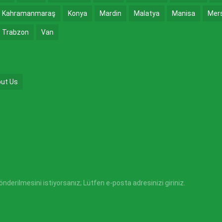
Kahramanmaraş
Konya
Mardin
Malatya
Manisa
Mer
Trabzon
Van
ut Us
derilmesini istiyorsanız; Lütfen e-posta adresinizi giriniz.