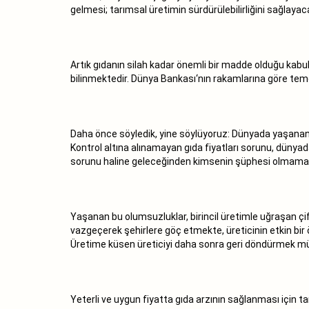
gelmesi; tarımsal üretimin sürdürülebilirliğini sağlayac
Artık gıdanın silah kadar önemli bir madde olduğu kabul
bilinmektedir. Dünya Bankası‘nın rakamlarına göre temel 
Daha önce söyledik, yine söylüyoruz: Dünyada yaşanan 
Kontrol altına alınamayan gıda fiyatları sorunu, dünya
sorunu haline geleceğinden kimsenin şüphesi olmamalı
Yaşanan bu olumsuzluklar, birincil üretimle uğraşan çif
vazgeçerek şehirlere göç etmekte, üreticinin etkin bir 
Üretime küsen üreticiyi daha sonra geri döndürmek 
Yeterli ve uygun fiyatta gıda arzının sağlanması için ta