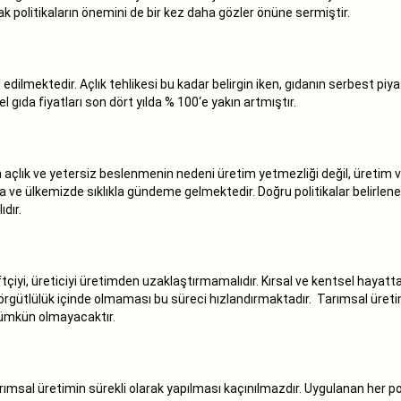
ak politikaların önemini de bir kez daha gözler önüne sermiştir.
 edilmektedir. Açlık tehlikesi bu kadar belirgin iken, gıdanın serbest p
gıda fiyatları son dört yılda % 100‘e yakın artmıştır.
açlık ve yetersiz beslenmenin nedeni üretim yetmezliği değil, üretim v
da ve ülkemizde sıklıkla gündeme gelmektedir. Doğru politikalar belirle
dır.
tçiyi, üreticiyi üretimden uzaklaştırmamalıdır. Kırsal ve kentsel hayat
örgütlülük içinde olmaması bu süreci hızlandırmaktadır. Tarımsal üretim
mümkün olmayacaktır.
rımsal üretimin sürekli olarak yapılması kaçınılmazdır. Uygulanan her poli