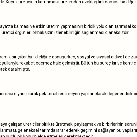
r. Küçük üreticinin korunması, üretimden uzaklaştırılmaması bir diğer 
ayatta kalması ve etkin üretim yapmasının biricik yolu olan tarımsal koo
 üretici örgütleri olmaksızın izlenebilirliğin sağlanması olanaksızdır.
ik bir çıkar birlikteliğine dönüşürken, sosyal ve siyasal aidiyet de zay
koşullarıyla rekabet edemez hale gelmiştir. Bütün bu süreç kır ve ken
rek daralmıştır.
anması siyasi olarak pek tercih edilmeyen yapılar olarak değerlendirilm
r.
maya çalışan üreticiler birlikte üretmek, paylaşmak ve birbirlerinin sor
ğlanması, geleneksel tarımda ısrar ederek geçimini sağlayan bu yapıların,
dan güçlü bir konum elde etmeleri gerekmektedir.