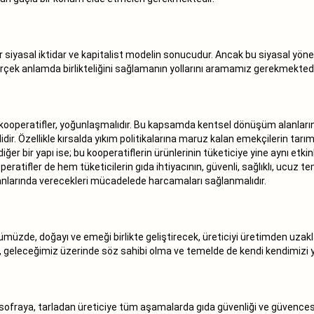
r siyasal iktidar ve kapitalist modelin sonucudur. Ancak bu siyasal yö
gerçek anlamda birlikteliğini sağlamanın yollarını aramamız gerekmektedi
 kooperatifler, yoğunlaşmalıdır. Bu kapsamda kentsel dönüşüm alanlarınd
. Özellikle kırsalda yıkım politikalarına maruz kalan emekçilerin tarıms
iğer bir yapı ise; bu kooperatiflerin ürünlerinin tüketiciye yine aynı etk
ratifler de hem tüketicilerin gıda ihtiyacının, güvenli, sağlıklı, ucuz t
alanlarında verecekleri mücadelede harcamaları sağlanmalıdır.
müzde, doğayı ve emeği birlikte geliştirecek, üreticiyi üretimden uzakl
 geleceğimiz üzerinde söz sahibi olma ve temelde de kendi kendimizi 
 sofraya, tarladan üreticiye tüm aşamalarda gıda güvenliği ve güvencesi