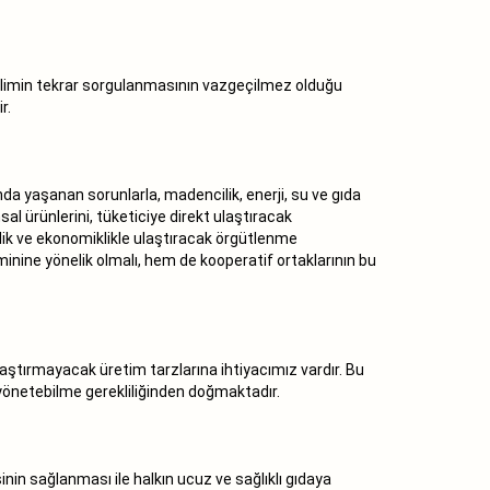
nelimin tekrar sorgulanmasının vazgeçilmez olduğu
r.
a yaşanan sorunlarla, madencilik, enerji, su ve gıda
al ürünlerini, tüketiciye direkt ulaştıracak
inlik ve ekonomiklikle ulaştıracak örgütlenme
eminine yönelik olmalı, hem de kooperatif ortaklarının bu
aştırmayacak üretim tarzlarına ihtiyacımız vardır. Bu
yönetebilme gerekliliğinden doğmaktadır.
nin sağlanması ile halkın ucuz ve sağlıklı gıdaya