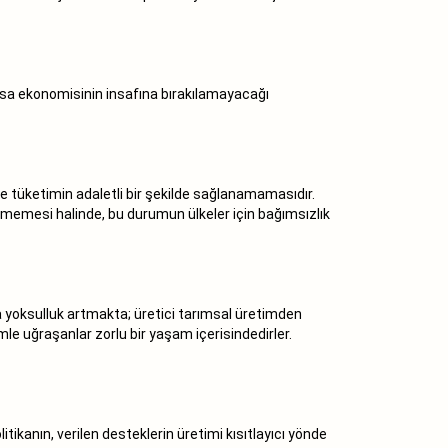
iyasa ekonomisinin insafına bırakılamayacağı
e tüketimin adaletli bir şekilde sağlanamamasıdır.
nememesi halinde, bu durumun ülkeler için bağımsızlık
ta yoksulluk artmakta; üretici tarımsal üretimden
le uğraşanlar zorlu bir yaşam içerisindedirler.
tikanın, verilen desteklerin üretimi kısıtlayıcı yönde