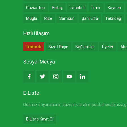
Gaziantep
Hatay
İstanbul
İzmir
Kayseri
Muğla
Rize
Samsun
Şanlıurfa
Tekirdağ
Hızlı Ulaşım
tmmob
Bize Ulaşın
Bağlantılar
Üyeler
Abo
Sosyal Medya
E-Liste
Odamız duyurularının düzenli olarak e-posta hesabınıza gön
E-Liste Kayıt Ol