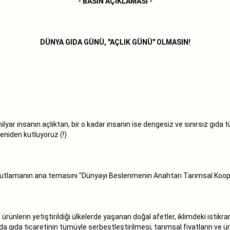
- BASIN AÇIKLAMASI -
DÜNYA GIDA GÜNÜ, "AÇLIK GÜNÜ" OLMASIN!
lyar insanın açlıktan, bir o kadar insanın ise dengesiz ve sınırsız gıda
eniden kutluyoruz (!)
i kutlamanın ana temasını "Dünyayı Beslenmenin Anahtarı Tarımsal Koope
ünlerin yetiştirildiği ülkelerde yaşanan doğal afetler, iklimdeki istikrars
da gıda ticaretinin tümüyle serbestleştirilmesi; tarımsal fiyatların ve 