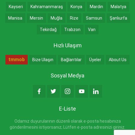
Kayseri
Kahramanmaraş
Konya
Mardin
Malatya
Manisa
Mersin
Muğla
Rize
Samsun
Şanlıurfa
Tekirdağ
Trabzon
Van
Hızlı Ulaşım
tmmob
Bize Ulaşın
Bağlantılar
Üyeler
About Us
Sosyal Medya
E-Liste
Odamız duyurularının düzenli olarak e-posta hesabınıza
gönderilmesini istiyorsanız; Lütfen e-posta adresinizi giriniz.