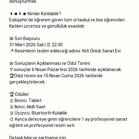
dönüştürmek.
👩‍🎓👨‍🎓 Kimler Katılabilir?
Eskişehir’de öğrenim gören tüm ortaokul ve lise öğrencileri.
Katılım ücretsiz ve gönüllülük esaslıdır.
📅 Son Başvuru:
31 Mart 2026 Salı | ⏰ 22.00
📍 Resimlerin teslim edileceği adres: Kirli Önlük Sanat Evi
📅 Sonuçların Açıklanması ve Ödül Töreni:
🏅sonuçlar 6 Nisan Pazartesi 2026 tarihinde açıklanacak.
🏆Ödül töreni ise 10 Nisan Cuma 2026 tarihinde
gerçekleştirilecek.
🏆 Ödüller:
🥇 Birinci: Tablet
🥈 İkinci: Akıllı Saat
🥉 Üçüncü: Bluetooth Kulaklık
🎨 Ayrıca dereceye giren öğrencilere 1 ay profesyonel sanat
eğitimi ve profesyonel resim seti.
Detaylı bilgi ve şartname için: