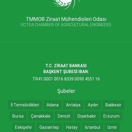
TMMOB Ziraat Mühendisleri Odası
UCTEA CHAMBER OF AGRICULTURAL ENGINEERS
T.C. ZİRAAT BANKASI
BAŞKENT ŞUBESİ IBAN:
TR41 0001 0016 8339 0090 4551 16
Şubeler
İl Temsilcilikleri
Adana
Antalya
Aydın
Balıkesir
Bursa
Çanakkale
Denizli
Diyarbakır
Erzurum
Eskişehir
Gaziantep
Hatay
İstanbul
İzmir