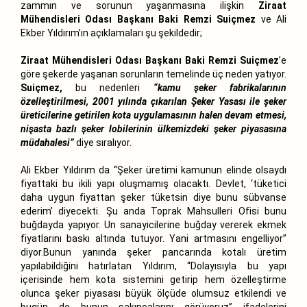
zammın ve sorunun yaşanmasına ilişkin
Ziraat
Mühendisleri Odası Başkanı Baki Remzi Suiçmez
ve Ali
Ekber Yıldırım’ın açıklamaları şu şekildedir;
Ziraat Mühendisleri Odası Başkanı Baki Remzi Suiçmez
’e
göre şekerde yaşanan sorunların temelinde üç neden yatıyor.
Suiçmez,
bu nedenleri
“kamu şeker fabrikalarının
özelleştirilmesi, 2001 yılında çıkarılan Şeker Yasası ile şeker
üreticilerine getirilen kota uygulamasının halen devam etmesi,
nişasta bazlı şeker lobilerinin ülkemizdeki şeker piyasasına
müdahalesi”
diye sıralıyor.
Ali Ekber Yıldırım da “Şeker üretimi kamunun elinde olsaydı
fiyattaki bu ikili yapı oluşmamış olacaktı. Devlet, ‘tüketici
daha uygun fiyattan şeker tüketsin diye bunu sübvanse
ederim’ diyecekti. Şu anda Toprak Mahsulleri Ofisi bunu
buğdayda yapıyor. Un sanayicilerine buğday vererek ekmek
fiyatlarını baskı altında tutuyor. Yani artmasını engelliyor”
diyor.Bunun yanında şeker pancarında kotalı üretim
yapılabildiğini hatırlatan Yıldırım, “Dolayısıyla bu yapı
içerisinde hem kota sistemini getirip hem özelleştirme
olunca şeker piyasası büyük ölçüde olumsuz etkilendi ve
bugün de bunun sakıncalarını görüyoruz” ifadelerini