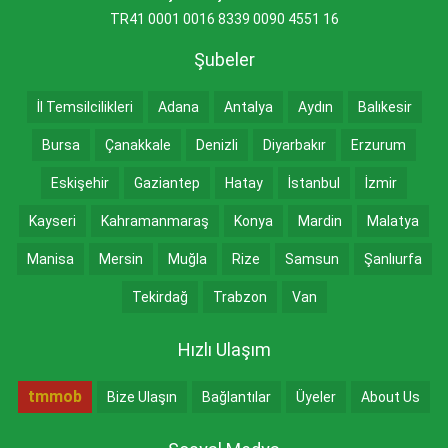
TR41 0001 0016 8339 0090 4551 16
Şubeler
İl Temsilcilikleri
Adana
Antalya
Aydın
Balıkesir
Bursa
Çanakkale
Denizli
Diyarbakır
Erzurum
Eskişehir
Gaziantep
Hatay
İstanbul
İzmir
Kayseri
Kahramanmaraş
Konya
Mardin
Malatya
Manisa
Mersin
Muğla
Rize
Samsun
Şanlıurfa
Tekirdağ
Trabzon
Van
Hızlı Ulaşım
tmmob
Bize Ulaşın
Bağlantılar
Üyeler
About Us