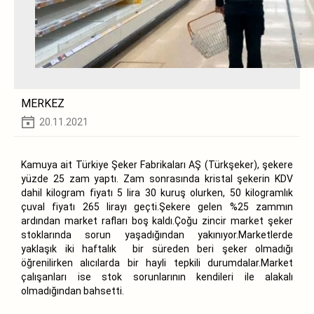
MERKEZ
20.11.2021
Kamuya ait Türkiye Şeker Fabrikaları AŞ (Türkşeker), şekere
yüzde 25 zam yaptı. Zam sonrasında kristal şekerin KDV
dahil kilogram fiyatı 5 lira 30 kuruş olurken, 50 kilogramlık
çuval fiyatı 265 lirayı geçti.Şekere gelen %25 zammın
ardından market rafları boş kaldı.Çoğu zincir market şeker
stoklarında sorun yaşadığından yakınıyor.Marketlerde
yaklaşık iki haftalık bir süreden beri şeker olmadığı
öğrenilirken alıcılarda bir hayli tepkili durumdalar.Market
çalışanları ise stok sorunlarının kendileri ile alakalı
olmadığından bahsetti.