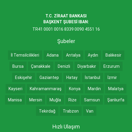
T.C. ZİRAAT BANKASI
BAŞKENT ŞUBESİ IBAN:
TR41 0001 0016 8339 0090 4551 16
Şubeler
İl Temsilcilikleri
Adana
Antalya
Aydın
Balıkesir
Bursa
Çanakkale
Denizli
Diyarbakır
Erzurum
Eskişehir
Gaziantep
Hatay
İstanbul
İzmir
Kayseri
Kahramanmaraş
Konya
Mardin
Malatya
Manisa
Mersin
Muğla
Rize
Samsun
Şanlıurfa
Tekirdağ
Trabzon
Van
Hızlı Ulaşım