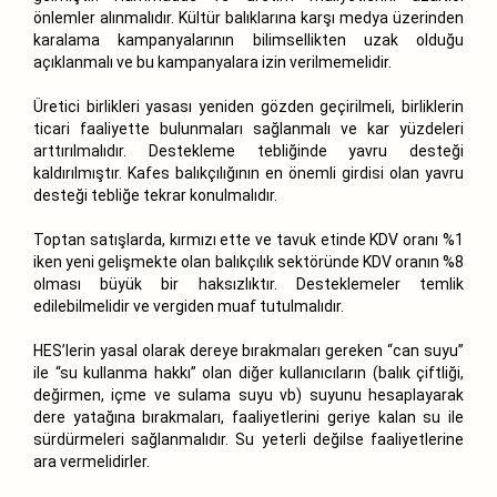
önlemler alınmalıdır. Kültür balıklarına karşı medya üzerinden
karalama kampanyalarının bilimsellikten uzak olduğu
açıklanmalı ve bu kampanyalara izin verilmemelidir.
Üretici birlikleri yasası yeniden gözden geçirilmeli, birliklerin
ticari faaliyette bulunmaları sağlanmalı ve kar yüzdeleri
arttırılmalıdır. Destekleme tebliğinde yavru desteği
kaldırılmıştır. Kafes balıkçılığının en önemli girdisi olan yavru
desteği tebliğe tekrar konulmalıdır.
Toptan satışlarda, kırmızı ette ve tavuk etinde KDV oranı %1
iken yeni gelişmekte olan balıkçılık sektöründe KDV oranın %8
olması büyük bir haksızlıktır. Desteklemeler temlik
edilebilmelidir ve vergiden muaf tutulmalıdır.
HES’lerin yasal olarak dereye bırakmaları gereken “can suyu”
ile “su kullanma hakkı” olan diğer kullanıcıların (balık çiftliği,
değirmen, içme ve sulama suyu vb) suyunu hesaplayarak
dere yatağına bırakmaları, faaliyetlerini geriye kalan su ile
sürdürmeleri sağlanmalıdır. Su yeterli değilse faaliyetlerine
ara vermelidirler.