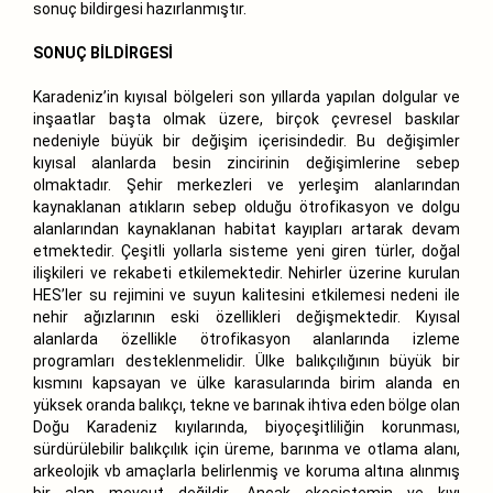
sonuç bildirgesi hazırlanmıştır.
SONUÇ BİLDİRGESİ
Karadeniz’in kıyısal bölgeleri son yıllarda yapılan dolgular ve
inşaatlar başta olmak üzere, birçok çevresel baskılar
nedeniyle büyük bir değişim içerisindedir. Bu değişimler
kıyısal alanlarda besin zincirinin değişimlerine sebep
olmaktadır. Şehir merkezleri ve yerleşim alanlarından
kaynaklanan atıkların sebep olduğu ötrofikasyon ve dolgu
alanlarından kaynaklanan habitat kayıpları artarak devam
etmektedir. Çeşitli yollarla sisteme yeni giren türler, doğal
ilişkileri ve rekabeti etkilemektedir. Nehirler üzerine kurulan
HES’ler su rejimini ve suyun kalitesini etkilemesi nedeni ile
nehir ağızlarının eski özellikleri değişmektedir. Kıyısal
alanlarda özellikle ötrofikasyon alanlarında izleme
programları desteklenmelidir. Ülke balıkçılığının büyük bir
kısmını kapsayan ve ülke karasularında birim alanda en
yüksek oranda balıkçı, tekne ve barınak ihtiva eden bölge olan
Doğu Karadeniz kıyılarında, biyoçeşitliliğin korunması,
sürdürülebilir balıkçılık için üreme, barınma ve otlama alanı,
arkeolojik vb amaçlarla belirlenmiş ve koruma altına alınmış
bir alan mevcut değildir. Ancak ekosistemin ve kıyı