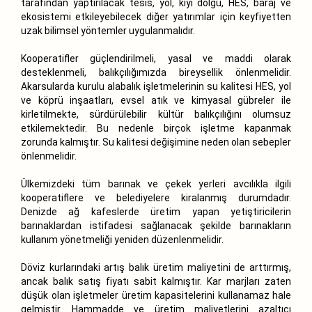
tarafından yaptırılacak tesis, yol, kıyı dolgu, HES, baraj ve
ekosistemi etkileyebilecek diğer yatırımlar için keyfiyetten
uzak bilimsel yöntemler uygulanmalıdır.
Kooperatifler güçlendirilmeli, yasal ve maddi olarak
desteklenmeli, balıkçılığımızda bireysellik önlenmelidir.
Akarsularda kurulu alabalık işletmelerinin su kalitesi HES, yol
ve köprü inşaatları, evsel atık ve kimyasal gübreler ile
kirletilmekte, sürdürülebilir kültür balıkçılığını olumsuz
etkilemektedir. Bu nedenle birçok işletme kapanmak
zorunda kalmıştır. Su kalitesi değişimine neden olan sebepler
önlenmelidir.
Ülkemizdeki tüm barınak ve çekek yerleri avcılıkla ilgili
kooperatiflere ve belediyelere kiralanmış durumdadır.
Denizde ağ kafeslerde üretim yapan yetiştiricilerin
barınaklardan istifadesi sağlanacak şekilde barınakların
kullanım yönetmeliği yeniden düzenlenmelidir.
Döviz kurlarındaki artış balık üretim maliyetini de arttırmış,
ancak balık satış fiyatı sabit kalmıştır. Kar marjları zaten
düşük olan işletmeler üretim kapasitelerini kullanamaz hale
gelmiştir. Hammadde ve üretim maliyetlerini azaltıcı