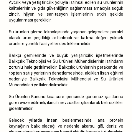
Avcılık veya yetiştiricilik yoluyla istihsal edilen su ürünlerinin
kalitelerinin ve gıda güvenliğinin sağlanması amacıyla soğuk
zincir, hijyen ve sanitasyon işlemlerinin etkin şekilde
uygulanması gereklidir.
Su ürünleri işleme teknolojisinde yaşanan gelişmelere paralel
olarak ürün çeşitliliği arttırılmalı ve katma değeri yüksek
ürünlere yönelik faaliyetler desteklenmelidir.
Balıkçı gemilerinde ve büyük yetiştiricilik işletmelerinde
Balıkçılık Teknolojisi ve Su Ürünleri Mühendislerinin istihdamı
zorunlu hale getirilmelidir. Balıkçılık ürünlerinin perakende ve
toptan satış yerlerinin denetlemesinde, aldıkları lisan eğitimi
nedeniyle Balıkçılık Teknolojisi Mühendisi ve Su Ürünleri
Mühendisleri yetkilendirilmelidir.
Su Ürünleri Kanunu kısa süre içerisinde günümüz şartlarına
göre revize edilmeli, ikincil mevzuatlar çıkarılarak belirsizlikler
giderilmelidir.
Gelecek yıllarda insan beslenmesinde, ana protein
kaynağının balık olacağı ve nedenle akarsu, göl, deniz ve
okyanusların korunmasının hayati olduğu hatırda tutulmalıdır.