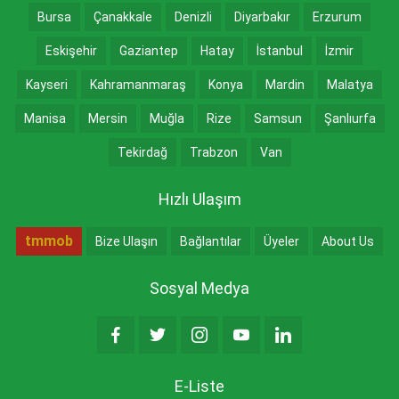
Bursa
Çanakkale
Denizli
Diyarbakır
Erzurum
Eskişehir
Gaziantep
Hatay
İstanbul
İzmir
Kayseri
Kahramanmaraş
Konya
Mardin
Malatya
Manisa
Mersin
Muğla
Rize
Samsun
Şanlıurfa
Tekirdağ
Trabzon
Van
Hızlı Ulaşım
tmmob
Bize Ulaşın
Bağlantılar
Üyeler
About Us
Sosyal Medya
E-Liste