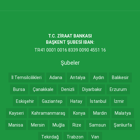
T.C. ZİRAAT BANKASI
BAŞKENT ŞUBESİ IBAN:
TR41 0001 0016 8339 0090 4551 16
Şubeler
İl Temsilcilikleri
Adana
Antalya
Aydın
Balıkesir
Bursa
Çanakkale
Denizli
Diyarbakır
Erzurum
Eskişehir
Gaziantep
Hatay
İstanbul
İzmir
Kayseri
Kahramanmaraş
Konya
Mardin
Malatya
Manisa
Mersin
Muğla
Rize
Samsun
Şanlıurfa
Tekirdağ
Trabzon
Van