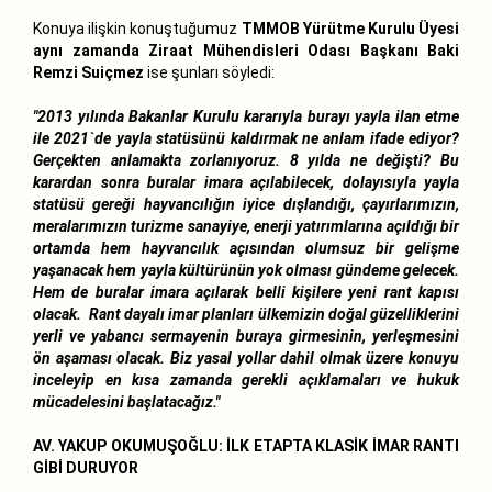
Konuya ilişkin konuştuğumuz
TMMOB Yürütme Kurulu Üyesi
aynı zamanda Ziraat Mühendisleri Odası Başkanı Baki
Remzi Suiçmez
ise şunları söyledi:
"2013 yılında Bakanlar Kurulu kararıyla burayı yayla ilan etme
ile 2021`de yayla statüsünü kaldırmak ne anlam ifade ediyor?
Gerçekten anlamakta zorlanıyoruz. 8 yılda ne değişti? Bu
karardan sonra buralar imara açılabilecek, dolayısıyla yayla
statüsü gereği hayvancılığın iyice dışlandığı, çayırlarımızın,
meralarımızın turizme sanayiye, enerji yatırımlarına açıldığı bir
ortamda hem hayvancılık açısından olumsuz bir gelişme
yaşanacak hem yayla kültürünün yok olması gündeme gelecek.
Hem de buralar imara açılarak belli kişilere yeni rant kapısı
olacak. Rant dayalı imar planları ülkemizin doğal güzelliklerini
yerli ve yabancı sermayenin buraya girmesinin, yerleşmesini
ön aşaması olacak. Biz yasal yollar dahil olmak üzere konuyu
inceleyip en kısa zamanda gerekli açıklamaları ve hukuk
mücadelesini başlatacağız."
AV. YAKUP OKUMUŞOĞLU: İLK ETAPTA KLASİK İMAR RANTI
GİBİ DURUYOR