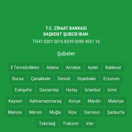
T.C. ZİRAAT BANKASI
BAŞKENT ŞUBESİ IBAN:
TR41 0001 0016 8339 0090 4551 16
Şubeler
İl Temsilcilikleri
Adana
Antalya
Aydın
Balıkesir
Bursa
Çanakkale
Denizli
Diyarbakır
Erzurum
Eskişehir
Gaziantep
Hatay
İstanbul
İzmir
Kayseri
Kahramanmaraş
Konya
Mardin
Malatya
Manisa
Mersin
Muğla
Rize
Samsun
Şanlıurfa
Tekirdağ
Trabzon
Van