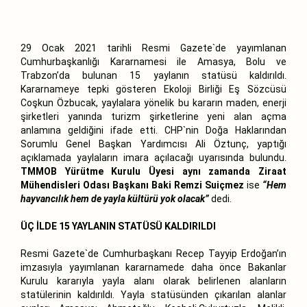
29 Ocak 2021 tarihli Resmi Gazete`de yayımlanan
Cumhurbaşkanlığı Kararnamesi ile Amasya, Bolu ve
Trabzon’da bulunan 15 yaylanın statüsü kaldırıldı.
Kararnameye tepki gösteren Ekoloji Birliği Eş Sözcüsü
Coşkun Özbucak, yaylalara yönelik bu kararın maden, enerji
şirketleri yanında turizm şirketlerine yeni alan açma
anlamına geldiğini ifade etti. CHP`nin Doğa Haklarından
Sorumlu Genel Başkan Yardımcısı Ali Öztunç, yaptığı
açıklamada yaylaların imara açılacağı uyarısında bulundu.
TMMOB Yürütme Kurulu Üyesi aynı zamanda Ziraat
Mühendisleri Odası Başkanı Baki Remzi Suiçmez
ise
“Hem
hayvancılık hem de yayla kültürü yok olacak”
dedi.
ÜÇ İLDE 15 YAYLANIN STATÜSÜ KALDIRILDI
Resmi Gazete`de Cumhurbaşkanı Recep Tayyip Erdoğan’ın
imzasıyla yayımlanan kararnamede daha önce Bakanlar
Kurulu kararıyla yayla alanı olarak belirlenen alanların
statülerinin kaldırıldı. Yayla statüsünden çıkarılan alanlar