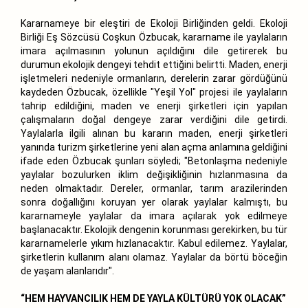
Kararnameye bir eleştiri de Ekoloji Birliğinden geldi. Ekoloji
Birliği Eş Sözcüsü Coşkun Özbucak, kararname ile yaylaların
imara açılmasının yolunun açıldığını dile getirerek bu
durumun ekolojik dengeyi tehdit ettiğini belirtti. Maden, enerji
işletmeleri nedeniyle ormanların, derelerin zarar gördüğünü
kaydeden Özbucak, özellikle "Yeşil Yol" projesi ile yaylaların
tahrip edildiğini, maden ve enerji şirketleri için yapılan
çalışmaların doğal dengeye zarar verdiğini dile getirdi.
Yaylalarla ilgili alınan bu kararın maden, enerji şirketleri
yanında turizm şirketlerine yeni alan açma anlamına geldiğini
ifade eden Özbucak şunları söyledi; "Betonlaşma nedeniyle
yaylalar bozulurken iklim değişikliğinin hızlanmasına da
neden olmaktadır. Dereler, ormanlar, tarım arazilerinden
sonra doğallığını koruyan yer olarak yaylalar kalmıştı, bu
kararnameyle yaylalar da imara açılarak yok edilmeye
başlanacaktır. Ekolojik dengenin korunması gerekirken, bu tür
kararnamelerle yıkım hızlanacaktır. Kabul edilemez. Yaylalar,
şirketlerin kullanım alanı olamaz. Yaylalar da börtü böceğin
de yaşam alanlarıdır".
“HEM HAYVANCILIK HEM DE YAYLA KÜLTÜRÜ YOK OLACAK”