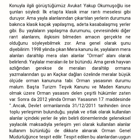
Konuyla ilgili görüştüğümüz Avukat Yakup Okumuşoğlu ise
şunları söyledi: İlk etapta klasik imar rantı meselesi gibi
duruyor. Ama yayla alanlarından çıkartılan yerlerin durumuna
bakınca klasik kaçak yapılaşmış, adeta kasabalaşmış yerler
gibi. Bu yaylaların yapılaşma durumunu, çevresindeki diğer
rant alanlarını, ilişkisini bilmeden amacın gerçekte ne
olduğunu söyleyebilmek zor. Ama genel olarak şunu
diyebilirim. 1998 yılında çıkan Mera kanunu ile; yaylaların mera
alanları daraltılıp mera olan alanlar "Orman" alanı olarak
belirlendi. Yaylalar meraları ile bir bütündü. Ama gerek hayvan
azlığından gerekse de meraları daraltılıp ormana
yazmalarından şu an Kaçkar dağları özelinde meralar büyük
ölçüde orman kanununa tabi. Orman yasasının durumu
malum. Başta Turizm Teşvik Kanunu ve Maden Kanunu
olmak üzere Orman yasasını delen çeşitli hükümler zaten
var. Sonra da 2012 yılında Orman Yasasının 17. maddesinde
"..Ancak, Devlet ormanlarında 31/12/2011 tarihinden önce
toplu yerleşimin bulunduğu; yaylak ve otlak olarak kullanılan
alanlar içindeki yerler ile yılın belirli dönemlerinde geleneksel
yaylacılık maksadıyla yerleşim yeri olarak kullanılan alanlar
kullanım bütünlüğü de dikkate alınarak Orman Genel
Müdürlüğünce tespit edilir. Tespit edilen bu alanlardan uygun