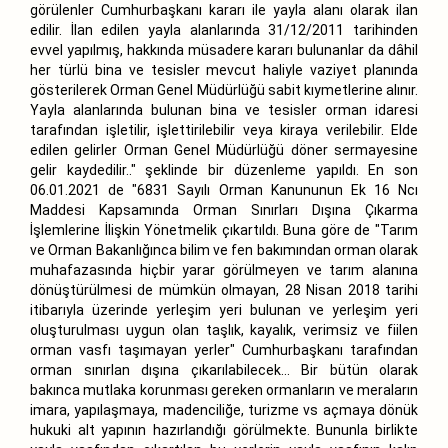
görülenler Cumhurbaşkanı kararı ile yayla alanı olarak ilan
edilir. İlan edilen yayla alanlarında 31/12/2011 tarihinden
evvel yapılmış, hakkında müsadere kararı bulunanlar da dâhil
her türlü bina ve tesisler mevcut haliyle vaziyet planında
gösterilerek Orman Genel Müdürlüğü sabit kıymetlerine alınır.
Yayla alanlarında bulunan bina ve tesisler orman idaresi
tarafından işletilir, işlettirilebilir veya kiraya verilebilir. Elde
edilen gelirler Orman Genel Müdürlüğü döner sermayesine
gelir kaydedilir.." şeklinde bir düzenleme yapıldı. En son
06.01.2021 de "6831 Sayılı Orman Kanununun Ek 16 Ncı
Maddesi Kapsamında Orman Sınırları Dışına Çıkarma
İşlemlerine İlişkin Yönetmelik çıkartıldı. Buna göre de "Tarım
ve Orman Bakanlığınca bilim ve fen bakımından orman olarak
muhafazasında hiçbir yarar görülmeyen ve tarım alanına
dönüştürülmesi de mümkün olmayan, 28 Nisan 2018 tarihi
itibarıyla üzerinde yerleşim yeri bulunan ve yerleşim yeri
oluşturulması uygun olan taşlık, kayalık, verimsiz ve fiilen
orman vasfı taşımayan yerler" Cumhurbaşkanı tarafından
orman sınırlan dışına çıkarılabilecek... Bir bütün olarak
bakınca mutlaka korunması gereken ormanların ve meraların
imara, yapılaşmaya, madenciliğe, turizme vs açmaya dönük
hukuki alt yapının hazırlandığı görülmekte. Bununla birlikte