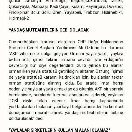
şunlar: Amasya: Ahmetoğlu, Keşbeli,Çukurtuzla, Melikli,
Çukuryayla, Alanbaşı, Kadı Çayırı, Kulam, Peynirçayı, Düvenci,
Fındıkpınar Bolu: Göllü Ören, Yaylabeli, Trabzon: Hıdırnebi-1,
Hıdırnebi-2
YANDAŞ MÜTEAHİTLERİN CEBİ DOLACAK
Cumhurbaşkanı kararını eleştiren CHP Doğa Haklarından
Sorumlu Genel Başkan Yardımcısı Ali Öztunç bu durumu
“AKP zihnimizle dalga geçiyor. Ormanı yayla yaptı, yaylayı
beton etti, şimdi tekrar ormana çevirdi. İşte Erdoğan’ın
çevreciliği bu” diye değerlendirdi. 2013 yılında bu alanlar
orman iken yayla statüsü getirildiğini aktaran Öztunç, "şimdi
de yayla statüsü kararını kaldırdıkları için, bu alanlar tekrar
orman statüsüne alınmış oldu. Bu arada, imar barışı
nedeniyle yaylalar yayla olmaktan da çıkarıldı. AKP bir sonraki
hamlesinde, buralarda kentsel dönüşüme giderek, yaylaları
TOKİ eliyle talan edecek. İmar barışı kapsamında
yurttaşlardan toplanan yapı kayıt belgesi ücretleri bu kentsel
dönüşümün masrafı olarak, yandaş müteahhitlerin cebine
doldurulacak” dedi.
"YAYLALAR ŞİRKETLERİN KULLANIM ALANI OLAMAZ"