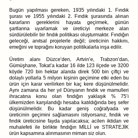
Bugün yapılması gereken, 1935 yılındaki 1. Fındık
şurası ve 1955 yılındaki 2. Fındık şurasında alınan
kararların gereklerini hayata geçirmek, günün
şartlarına uyarlamak ve üreticiyi merkeze alan
sürdürülebilir bir fındık politikası oluşturmaktır. Fındığın
geleceği, anıtsal projelerle değil; üreticinin hakkını,
emeğini ve toprağını koruyan politikalarla inşa edilir.
Üretim alanı Düzce’den, Artvin’e, Trabzon’dan,
Gümüşhane, Tokat’a kadar 16 ilde 123 ilçede ve 3200
köyde 720 bin hektar alanda direk 500 bin çiftçi ve
dolaylı yollarla 5 milyon kişinin geçimine etki eden bu
ürün için karar verilirken bir kaç kere düşünülmelidir.
Aynı zamana da her yıl Dünyanın fındık ve mamulleri
ihracatına konu olan fındığın yaklaşık % 75’i
ülkemizden karşılandığı hesaba katıldığında beş sefer
düşünülmelidir. Bu kadar geniş coğrafyada ve
üreticinin geçimini sağlamasını istiyorsanız, fındık ve
fındık üreticisine fayda yapılacaksa; acilen iktidarı ve
muhalefeti ile birlikte fındığın MİLLİ ve STRATEJİK
ürün kapsamına alınmasının mimarı siz olun.