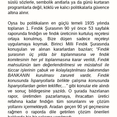
süslü sözlerle, sembolik anıtlarla ya da günü kurtaran
programlarla değil, köklü ve kalıcı politikalarla güvence
altına alınır.
Oysa bu politikaların en güçlü temeli 1935 yılında
toplanan 1. Fındık Şurasının 90 yıl önce 53 sayfalık
raporunda
fındığın ve fındık üreticinin kurtuluş reçetesi
ortaya konulmuş. Bize düşen sadece reçeteyi
uygulamaya koymak. Birinci Milli Fındık Şurasında
konuşulan ve alınan kararlardan bazıları; “
Fındık
şurasının üç yılda bir toplanmasına ve fındık
komitesinin her yıl toplanmasına karar verildi, Fındık
mahsulünün tam değerlendirilmesi ve müstahsil ile
tüccar işlerinin çabuk ve kolaylaştırılması bakımından
BANKANIN kurulması zarureti vardır, Fındık
konusunda İspanyollarla birlikte çalışma konusunda
İspanyollardan gelen teklifler,…
” gibi konular ele alındı
ve sonuç bildirgesine yazıldı.
O şurada hazırlanan
rapor, üretimden pazarlamaya, ihracattan üretici
refahına kadar fındığın tüm sorunlarını ve çözüm
yollarını içermekteydi. Aradan geçen 90 yıl geçmesine
rağmen o raporda dile getirilen çözüm önerileri