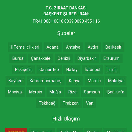
T.C. ZİRAAT BANKASI
BAŞKENT ŞUBESİ IBAN:
TR41 0001 0016 8339 0090 4551 16
Şubeler
İl Temsilcilikleri
Adana
Antalya
Aydın
Balıkesir
Bursa
Çanakkale
Denizli
Diyarbakır
Erzurum
Eskişehir
Gaziantep
Hatay
İstanbul
İzmir
Kayseri
Kahramanmaraş
Konya
Mardin
Malatya
Manisa
Mersin
Muğla
Rize
Samsun
Şanlıurfa
Tekirdağ
Trabzon
Van
Hızlı Ulaşım