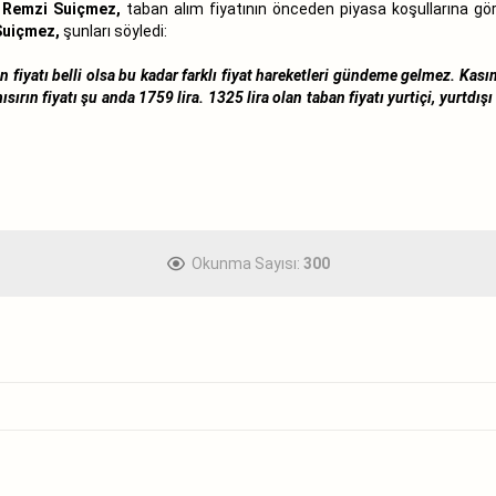
i Remzi Suiçmez,
taban alım fiyatının önceden piyasa koşullarına gör
Suiçmez,
şunları söyledi:
an fiyatı belli olsa bu kadar farklı fiyat hareketleri gündeme gelmez. Kası
sırın fiyatı şu anda 1759 lira. 1325 lira olan taban fiyatı yurtiçi, yurtdı
Okunma Sayısı:
300