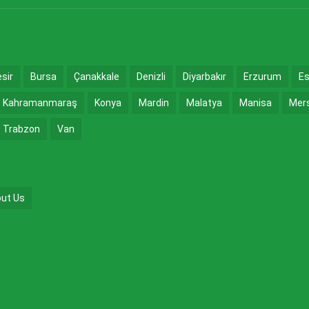
esir
Bursa
Çanakkale
Denizli
Diyarbakır
Erzurum
Es
Kahramanmaraş
Konya
Mardin
Malatya
Manisa
Mer
Trabzon
Van
ut Us