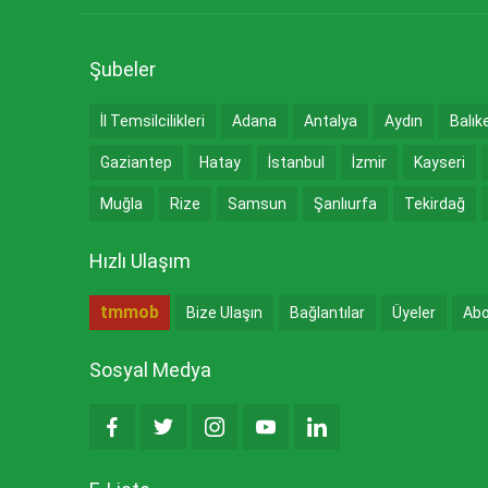
Şubeler
İl Temsilcilikleri
Adana
Antalya
Aydın
Balık
Gaziantep
Hatay
İstanbul
İzmir
Kayseri
Muğla
Rize
Samsun
Şanlıurfa
Tekirdağ
Hızlı Ulaşım
tmmob
Bize Ulaşın
Bağlantılar
Üyeler
Abo
Sosyal Medya