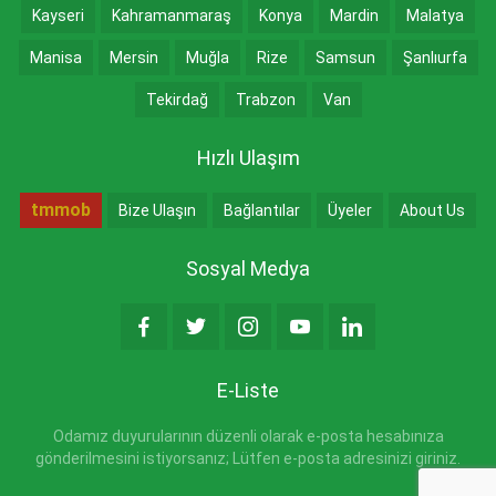
Kayseri
Kahramanmaraş
Konya
Mardin
Malatya
Manisa
Mersin
Muğla
Rize
Samsun
Şanlıurfa
Tekirdağ
Trabzon
Van
Hızlı Ulaşım
tmmob
Bize Ulaşın
Bağlantılar
Üyeler
About Us
Sosyal Medya
E-Liste
Odamız duyurularının düzenli olarak e-posta hesabınıza
gönderilmesini istiyorsanız; Lütfen e-posta adresinizi giriniz.