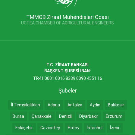
TMMOB Ziraat Mühendisleri Odası
UCTEA CHAMBER OF AGRICULTURAL ENGINEERS
T.C. ZİRAAT BANKASI
BAŞKENT ŞUBESİ IBAN:
TR41 0001 0016 8339 0090 4551 16
Şubeler
İl Temsilcilikleri
Adana
Antalya
Aydın
Balıkesir
Bursa
Çanakkale
Denizli
Diyarbakır
Erzurum
Eskişehir
Gaziantep
Hatay
İstanbul
İzmir