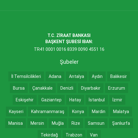
T.C. ZİRAAT BANKASI
BAŞKENT ŞUBESİ IBAN:
TR41 0001 0016 8339 0090 4551 16
Şubeler
İl Temsilcilikleri
Adana
Antalya
Aydın
Balıkesir
Bursa
Çanakkale
Denizli
Diyarbakır
Erzurum
Eskişehir
Gaziantep
Hatay
İstanbul
İzmir
Kayseri
Kahramanmaraş
Konya
Mardin
Malatya
Manisa
Mersin
Muğla
Rize
Samsun
Şanlıurfa
Tekirdağ
Trabzon
Van