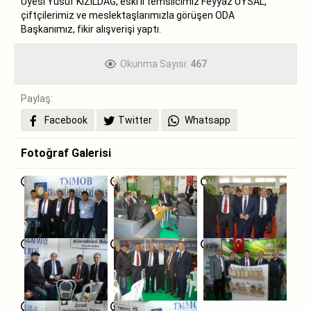
Üyesi Yusuf KIZILDAĞ, eski il temsilcimiz Feyyaz UYSAL,
çiftçilerimiz ve meslektaşlarımızla görüşen ODA
Başkanımız, fikir alışverişi yaptı.
Okunma Sayısı:
467
Paylaş:
Facebook
Twitter
Whatsapp
Fotoğraf Galerisi