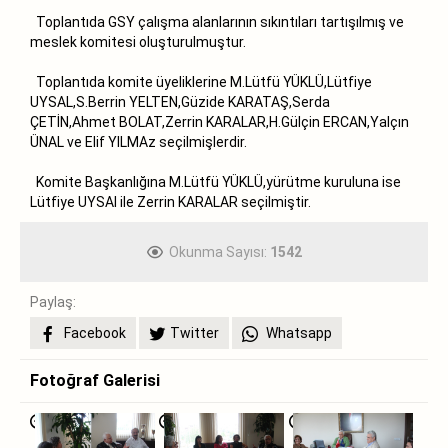
Toplantıda GSY çalışma alanlarının sıkıntıları tartışılmış ve
meslek komitesi oluşturulmuştur.
Toplantıda komite üyeliklerine M.Lütfü YÜKLÜ,Lütfiye
UYSAL,S.Berrin YELTEN,Güzide KARATAŞ,Serda
ÇETİN,Ahmet BOLAT,Zerrin KARALAR,H.Gülçin ERCAN,Yalçın
ÜNAL ve Elif YILMAz seçilmişlerdir.
Komite Başkanlığına M.Lütfü YÜKLÜ,yürütme kuruluna ise
Lütfiye UYSAl ile Zerrin KARALAR seçilmiştir.
Okunma Sayısı:
1542
Paylaş:
Facebook
Twitter
Whatsapp
Fotoğraf Galerisi