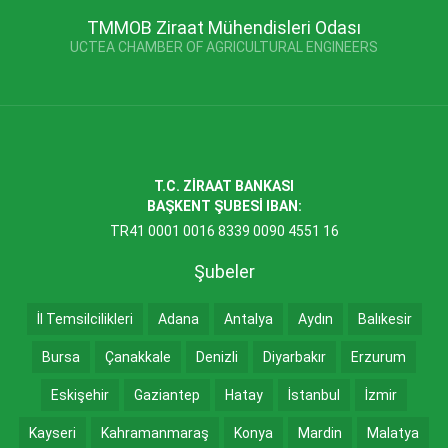
TMMOB Ziraat Mühendisleri Odası
UCTEA CHAMBER OF AGRICULTURAL ENGINEERS
T.C. ZİRAAT BANKASI
BAŞKENT ŞUBESİ IBAN:
TR41 0001 0016 8339 0090 4551 16
Şubeler
İl Temsilcilikleri
Adana
Antalya
Aydın
Balıkesir
Bursa
Çanakkale
Denizli
Diyarbakır
Erzurum
Eskişehir
Gaziantep
Hatay
İstanbul
İzmir
Kayseri
Kahramanmaraş
Konya
Mardin
Malatya