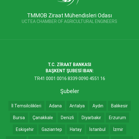
TMMOB Ziraat Mühendisleri Odası
UCTEA CHAMBER OF AGRICULTURAL ENGINEERS
T.C. ZİRAAT BANKASI
BAŞKENT ŞUBESİ IBAN:
TR41 0001 0016 8339 0090 4551 16
Şubeler
İl Temsilcilikleri
Adana
Antalya
Aydın
Balıkesir
Bursa
Çanakkale
Denizli
Diyarbakır
Erzurum
Eskişehir
Gaziantep
Hatay
İstanbul
İzmir