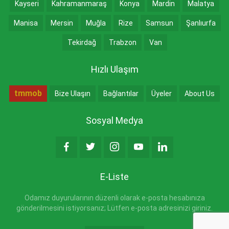
Kayseri
Kahramanmaraş
Konya
Mardin
Malatya
Manisa
Mersin
Muğla
Rize
Samsun
Şanlıurfa
Tekirdağ
Trabzon
Van
Hızlı Ulaşım
tmmob
Bize Ulaşın
Bağlantılar
Üyeler
About Us
Sosyal Medya
E-Liste
Odamız duyurularının düzenli olarak e-posta hesabınıza
gönderilmesini istiyorsanız; Lütfen e-posta adresinizi giriniz.