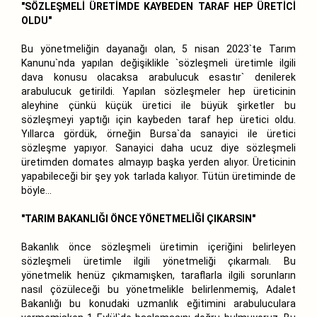
"SÖZLEŞMELİ ÜRETİMDE KAYBEDEN TARAF HEP ÜRETİCİ
OLDU"
Bu yönetmeliğin dayanağı olan, 5 nisan 2023`te Tarım
Kanunu`nda yapılan değişiklikle `sözleşmeli üretimle ilgili
dava konusu olacaksa arabulucuk esastır` denilerek
arabulucuk getirildi. Yapılan sözleşmeler hep üreticinin
aleyhine çünkü küçük üretici ile büyük şirketler bu
sözleşmeyi yaptığı için kaybeden taraf hep üretici oldu.
Yıllarca gördük, örneğin Bursa`da sanayici ile üretici
sözleşme yapıyor. Sanayici daha ucuz diye sözleşmeli
üretimden domates almayıp başka yerden alıyor. Üreticinin
yapabileceği bir şey yok tarlada kalıyor. Tütün üretiminde de
böyle...
"TARIM BAKANLIĞI ÖNCE YÖNETMELİĞİ ÇIKARSIN"
Bakanlık önce sözleşmeli üretimin içeriğini belirleyen
sözleşmeli üretimle ilgili yönetmeliği çıkarmalı. Bu
yönetmelik henüz çıkmamışken, taraflarla ilgili sorunların
nasıl çözüleceği bu yönetmelikle belirlenmemiş, Adalet
Bakanlığı bu konudaki uzmanlık eğitimini arabuluculara