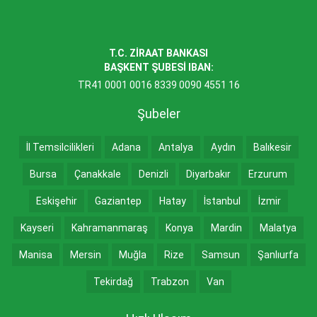
T.C. ZİRAAT BANKASI
BAŞKENT ŞUBESİ IBAN:
TR41 0001 0016 8339 0090 4551 16
Şubeler
İl Temsilcilikleri
Adana
Antalya
Aydın
Balıkesir
Bursa
Çanakkale
Denizli
Diyarbakır
Erzurum
Eskişehir
Gaziantep
Hatay
İstanbul
İzmir
Kayseri
Kahramanmaraş
Konya
Mardin
Malatya
Manisa
Mersin
Muğla
Rize
Samsun
Şanlıurfa
Tekirdağ
Trabzon
Van