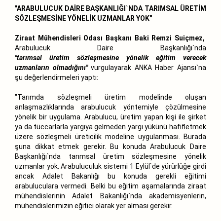
"ARABULUCUK DAİRE BAŞKANLIĞI`NDA TARIMSAL ÜRETİM
SÖZLEŞMESİNE YÖNELİK UZMANLAR YOK"
Ziraat Mühendisleri Odası
Başkanı Baki Remzi Suiçmez,
Arabulucuk Daire Başkanlığı`nda
"tarımsal
üretim
sözleşmesine yönelik eğitim verecek
uzmanların olmadığını"
vurgulayarak ANKA Haber Ajansı`na
şu değerlendirmeleri yaptı:
"Tarımda sözleşmeli
üretim
modelinde oluşan
anlaşmazlıklarında arabulucuk yöntemiyle çözülmesine
yönelik bir uygulama. Arabulucu,
üretim
yapan kişi ile şirket
ya da tüccarlarla yargıya gelmeden yargı yükünü hafifletmek
üzere sözleşmeli üreticilik modeline uygulanması. Burada
şuna dikkat etmek gerekir. Bu konuda Arabulucuk Daire
Başkanlığı`nda tarımsal
üretim
sözleşmesine yönelik
uzmanlar yok. Arabuluculuk sistemi 1 Eylül`de yürürlüğe girdi
ancak Adalet Bakanlığı bu konuda gerekli eğitimi
arabuluculara vermedi. Belki bu eğitim aşamalarında ziraat
mühendislerinin Adalet Bakanlığı`nda akademisyenlerin,
mühendislerimizin eğitici olarak yer alması gerekir.