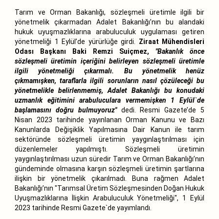
Tarım ve Orman Bakanlığı, sözleşmeli üretimle ilgili bir
yönetmelik çıkarmadan Adalet Bakanlığı’nın bu alandaki
hukuk uyuşmazlıklarına arabuluculuk uygulaması getiren
yönetmeliği 1 Eylül’de yürürlüğe girdi.
Ziraat Mühendisleri
Odası
Başkanı Baki Remzi Suiçmez,
"Bakanlık önce
sözleşmeli üretimin içeriğini belirleyen sözleşmeli üretimle
ilgili yönetmeliği çıkarmalı. Bu yönetmelik henüz
çıkmamışken, taraflarla ilgili sorunların nasıl çözüleceği bu
yönetmelikle belirlenmemiş, Adalet Bakanlığı bu konudaki
uzmanlık eğitimini arabuluculara vermemişken 1 Eylül`de
başlamasını doğru bulmuyoruz"
dedi. Resmi Gazete’de 5
Nisan 2023 tarihinde yayınlanan Orman Kanunu ve Bazı
Kanunlarda Değişiklik Yapılmasına Dair Kanun ile tarım
sektöründe sözleşmeli üretimin yaygınlaştırılması için
düzenlemeler yapılmıştı. Sözleşmeli üretimin
yaygınlaştırılması uzun süredir Tarım ve Orman Bakanlığı’nın
gündeminde olmasına karşın sözleşmeli üretimin şartlarına
ilişkin bir yönetmelik çıkarılmadı. Buna rağmen Adalet
Bakanlığı’nın "Tarımsal Üretim Sözleşmesinden Doğan Hukuk
Uyuşmazlıklarına İlişkin Arabuluculuk Yönetmeliği", 1 Eylül
2023 tarihinde Resmi Gazete`de yayımlandı.