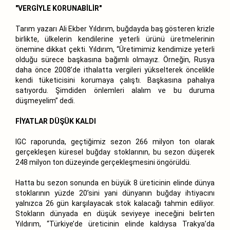
"VERGİYLE KORUNABİLİR"
Tarım yazarı Ali Ekber Yıldırım, buğdayda baş gösteren krizle
birlikte, ülkelerin kendilerine yeterli ürünü üretmelerinin
önemine dikkat çekti. Yıldırım, “Üretimimiz kendimize yeterli
olduğu sürece başkasına bağımlı olmayız. Örneğin, Rusya
daha önce 2008’de ithalatta vergileri yükselterek öncelikle
kendi tüketicisini korumaya çalıştı. Başkasına pahalıya
satıyordu. Şimdiden önlemleri alalım ve bu duruma
düşmeyelim” dedi.
FİYATLAR DÜŞÜK KALDI
IGC raporunda, geçtiğimiz sezon 266 milyon ton olarak
gerçekleşen küresel buğday stoklarının, bu sezon düşerek
248 milyon ton düzeyinde gerçekleşmesini öngörüldü.
Hatta bu sezon sonunda en büyük 8 üreticinin elinde dünya
stoklarının yüzde 20’sini yani dünyanın buğday ihtiyacını
yalnızca 26 gün karşılayacak stok kalacağı tahmin ediliyor.
Stokların dünyada en düşük seviyeye ineceğini belirten
Yıldırım, “Türkiye’de üreticinin elinde kaldıysa Trakya’da