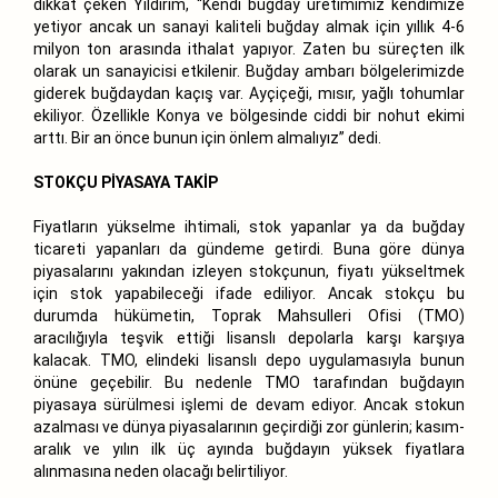
dikkat çeken Yıldırım, “Kendi buğday üretimimiz kendimize
yetiyor ancak un sanayi kaliteli buğday almak için yıllık 4-6
milyon ton arasında ithalat yapıyor. Zaten bu süreçten ilk
olarak un sanayicisi etkilenir. Buğday ambarı bölgelerimizde
giderek buğdaydan kaçış var. Ayçiçeği, mısır, yağlı tohumlar
ekiliyor. Özellikle Konya ve bölgesinde ciddi bir nohut ekimi
arttı. Bir an önce bunun için önlem almalıyız” dedi.
STOKÇU PİYASAYA TAKİP
Fiyatların yükselme ihtimali, stok yapanlar ya da buğday
ticareti yapanları da gündeme getirdi. Buna göre dünya
piyasalarını yakından izleyen stokçunun, fiyatı yükseltmek
için stok yapabileceği ifade ediliyor. Ancak stokçu bu
durumda hükümetin, Toprak Mahsulleri Ofisi (TMO)
aracılığıyla teşvik ettiği lisanslı depolarla karşı karşıya
kalacak. TMO, elindeki lisanslı depo uygulamasıyla bunun
önüne geçebilir. Bu nedenle TMO tarafından buğdayın
piyasaya sürülmesi işlemi de devam ediyor. Ancak stokun
azalması ve dünya piyasalarının geçirdiği zor günlerin; kasım-
aralık ve yılın ilk üç ayında buğdayın yüksek fiyatlara
alınmasına neden olacağı belirtiliyor.