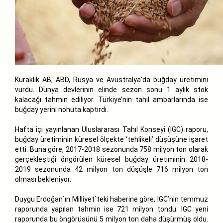
Kuraklık AB, ABD, Rusya ve Avustralya’da buğday üretimini
vurdu. Dünya devlerinin elinde sezon sonu 1 aylık stok
kalacağı tahmin ediliyor. Türkiye’nin tahıl ambarlarında ise
buğday yerini nohuta kaptırdı.
Hafta içi yayınlanan Uluslararası Tahıl Konseyi (IGC) raporu,
buğday üretiminin küresel ölçekte ‘tehlikeli’ düşüşüne işaret
etti. Buna göre, 2017-2018 sezonunda 758 milyon ton olarak
gerçekleştiği öngörülen küresel buğday üretiminin 2018-
2019 sezonunda 42 milyon ton düşüşle 716 milyon ton
olması bekleniyor.
Duygu Erdoğan`ın Milliyet`teki haberine göre, IGC’nin temmuz
raporunda yapılan tahmin ise 721 milyon tondu. IGC yeni
raporunda bu öngörüsünü 5 milyon ton daha düşürmüş oldu.