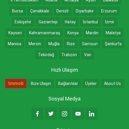
İl Temsilcilikleri
Adana
Antalya
Aydın
Balıkesir
Bursa
Çanakkale
Denizli
Diyarbakır
Erzurum
Eskişehir
Gaziantep
Hatay
İstanbul
İzmir
Kayseri
Kahramanmaraş
Konya
Mardin
Malatya
Manisa
Mersin
Muğla
Rize
Samsun
Şanlıurfa
Tekirdağ
Trabzon
Van
Hızlı Ulaşım
tmmob
Bize Ulaşın
Bağlantılar
Üyeler
About Us
Sosyal Medya