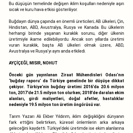
Bu düşüşün temelinde değişen iklim koşulları nedeniyle aşırı
sıcak ve kuru hava etkisi gösteriliyor.
Buğdayın dünya çapında en önemli üreticileri; AB ülkeleri, Çin,
Hindistan, ABD, Avustralya, Rusya ve Kanada. Bu ülkelerin
herhangi birinde yaşanan kuraklık sorunu, diğer ülkenin
üretimiyle ikame edilebiliyordu. Ancak son yıllarda üretimi
vuran kuraklık, başta AB ülkeleri olmak üzere, ABD,
Avustralya ve Rusya’yı aynı anda etkiledi.
AYÇİÇEĞİ, MISIR, NOHUT
Önceki gün yayınlanan Ziraat Mühendisleri Odası’nın
‘buğday raporu’ da Türkiye genelinde bir düşüşe dikkat
çekiyor. Türkiye’nin buğday üretimi 2016’da 20.6 milyon
ton, 2017’de 21.5 milyon ton olurken; 2018’de daralan ekim
alanları, girdi maliyetleri, doğal afetler, hastalıklar
nedeniyle 19.5 milyon ton üretim öngörüsü var.
Tarım Yazarı Ali Ekber Yıldırım, iklim değişikliğini dünyanın
fark ettiğini belirtirken, küresel önlemlerin arka arkaya
geleceğini kaydetti. Türkiye’deki üretimde ise ekim alanlarına