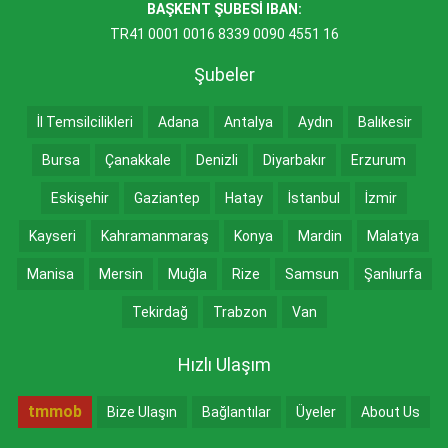
BAŞKENT ŞUBESİ IBAN:
TR41 0001 0016 8339 0090 4551 16
Şubeler
İl Temsilcilikleri
Adana
Antalya
Aydın
Balıkesir
Bursa
Çanakkale
Denizli
Diyarbakır
Erzurum
Eskişehir
Gaziantep
Hatay
İstanbul
İzmir
Kayseri
Kahramanmaraş
Konya
Mardin
Malatya
Manisa
Mersin
Muğla
Rize
Samsun
Şanlıurfa
Tekirdağ
Trabzon
Van
Hızlı Ulaşım
tmmob
Bize Ulaşın
Bağlantılar
Üyeler
About Us