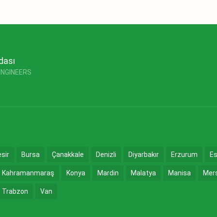
dası
ENGINEERS
esir
Bursa
Çanakkale
Denizli
Diyarbakır
Erzurum
Es
Kahramanmaraş
Konya
Mardin
Malatya
Manisa
Mer
Trabzon
Van