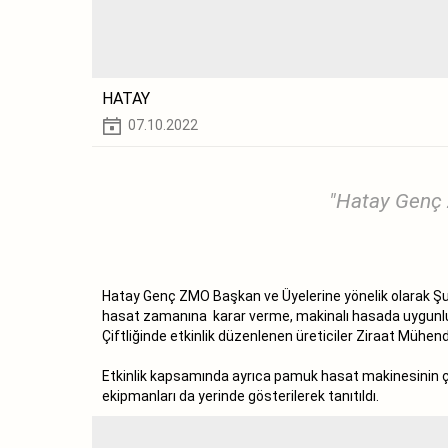
HATAY
07.10.2022
"Hatay Genç Z
Hatay Genç ZMO Başkan ve Üyelerine yönelik olarak Şub
hasat zamanına karar verme, makinalı hasada uygunluk 
Çiftliğinde etkinlik düzenlenen üreticiler Ziraat Mühendi
Etkinlik kapsamında ayrıca pamuk hasat makinesinin çalı
ekipmanları da yerinde gösterilerek tanıtıldı.