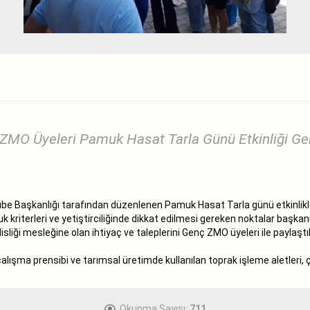
MO Üyeleri Pamuk Hasat Tarla Günü Etkinliği Gerç
e Başkanlığı tarafından düzenlenen Pamuk Hasat Tarla günü etkinlikler
kriterleri ve yetiştirciliğinde dikkat edilmesi gereken noktalar başka
sliği mesleğine olan ihtiyaç ve taleplerini Genç ZMO üyeleri ile paylaştıl
şma prensibi ve tarımsal üretimde kullanılan toprak işleme aletleri, çeş
Okunma Sayısı:
711