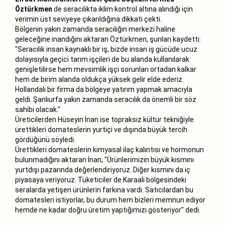
Öztürkmen
de seracılıkta iklim kontrol altına alındığı için
verimin üst seviyeye çıkarıldığına dikkati çekti.
Bölgenin yakın zamanda seracılığın merkezi haline
geleceğine inandığını aktaran Öztürkmen, şunları kaydetti:
"Seracılık insan kaynaklı bir iş, bizde insan iş gücüde ucuz
dolayısıyla geçici tarım işçileri de bu alanda kullanılarak
genişletilirse hem mevsimlik işçi sorunları ortadan kalkar
hem de birim alanda oldukça yüksek gelir elde ederiz.
Hollandalı bir firma da bölgeye yatırım yapmak amacıyla
geldi. Şanlıurfa yakın zamanda seracılık da önemli bir söz
sahibi olacak."
Üreticilerden Hüseyin İnan ise topraksız kültür tekniğiyle
ürettikleri domateslerin yurtiçi ve dışında büyük tercih
gördüğünü söyledi.
Ürettikleri domateslerin kimyasal ilaç kalıntısı ve hormonun
bulunmadığını aktaran İnan, "Ürünlerimizin büyük kısmını
yurtdışı pazarında değerlendiriyoruz. Diğer kısmını da iç
piyasaya veriyoruz. Tüketiciler de Karaali bölgesindeki
seralarda yetişen ürünlerin farkına vardı. Satıcılardan bu
domatesleri istiyorlar, bu durum hem bizleri memnun ediyor
hemde ne kadar doğru üretim yaptığımızı gösteriyor" dedi.