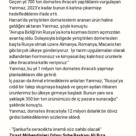
Geçen yıl 700 ton domates ihracatı yaptıklarını vurgulayan
Yanmaz, 2023‘e kadar bunun 6 katına çıkarmayı
hedeflediklerini ifade etti.
Harran‘da yetiştirilen domateslerin aranan ürün haline
geldiğini aktaran Yanmaz, şöyle konuştu:
"Avrupa Birliği‘nin Rusya‘ya kota koyması bizim açımızdan
avantaj oldu. Dolayısıyla bölgede yetiştirilen dometesleri
başta Rusya olmak üzere Almanya, Romanya, Macaristan
gibi birçok ülkeye gönderiyoruz. İyi tarım uygulamaları olarak
adlandırılan hormonsuz ve kimyasal ilaç kalıntısız ürünlerle
ülke ihracatına katkı veriyoruz."
Yanmaz, bu yıl 1 milyon ton domates ihracatı yapmayı
planladıklarını dile getirdi.
İç pazarı da ihmal etmediklerini anlatan Yanmaz, "Rusya‘ya
ciddi bir talep oluşmaya başladı ve geçen aydan itibaren
ürünlerimiz bu ülkeye girmeye başladı. Bunun yanı sıra
yaklaşık 350 bin ton ürünümüzü de iç pazara sunacağız"
şeklinde konuştu.
Yanmaz, domates ihracatıyla 12 milyon dolarlık bir döviz
girdisi beklediklerinin sözlerine ekledi.
- "Şanlıurfa seracılıkta önemli söz sahibi olacak"
Ziraat Mühendisleri Odası Şube Başkanı Ali Rıza