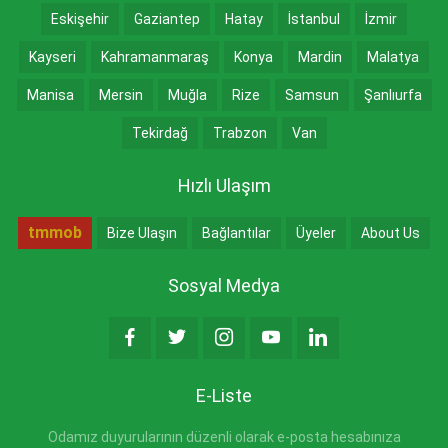
Eskişehir
Gaziantep
Hatay
İstanbul
İzmir
Kayseri
Kahramanmaraş
Konya
Mardin
Malatya
Manisa
Mersin
Muğla
Rize
Samsun
Şanlıurfa
Tekirdağ
Trabzon
Van
Hızlı Ulaşım
tmmob
Bize Ulaşın
Bağlantılar
Üyeler
About Us
Sosyal Medya
E-Liste
Odamız duyurularının düzenli olarak e-posta hesabınıza