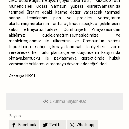
ZMO Şube Başkanı Bayzat şöyle devam etti;"TMMOB Ziraat
Mühendisleri Odası Samsun Şubesi olarak;Samsun`da
tarımsal üretim odaklı katma değer yaratacak tarımsal
sanayi tesislerinin plan ve projeleri yerine,tarım
alanlarının,meralarının ranta açılmasını,peşkeş çekilmesini
kabul etmiyoruz.Türkiye Cumhuriyeti Anayasasından
aldığımız güçle,emeğimize,mesleğimize ve
meslektaşlarımız ile ülkemizin ve Samsun`un verimli
topraklarına sahip çıkmaya,tarımsal faaliyetlere zarar
verebilecek her türlü plan,proje ve düşüncenin karşısında
olmaya,kamuoyu ile paylaşmaya gerektiğinde hukuk
zemininde haklarımızı aramaya devam edeceğiz" dedi.
Zekeriya FIRAT
Okunma Sayısı:
402
Paylaş:
Facebook
Twitter
Whatsapp