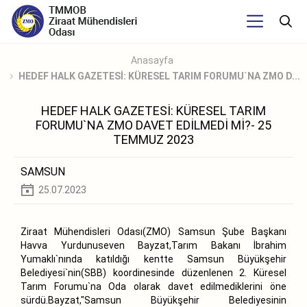
Anasayfa
HEDEF HALK GAZETESİ: KÜRESEL TARIM FORUMU`NA ZMO D...
HEDEF HALK GAZETESİ: KÜRESEL TARIM
FORUMU`NA ZMO DAVET EDİLMEDİ Mİ?- 25
TEMMUZ 2023
SAMSUN
25.07.2023
Ziraat Mühendisleri Odası(ZMO) Samsun Şube Başkanı
Havva Yurdunuseven Bayzat,Tarım Bakanı İbrahim
Yumaklı`nında katıldığı kentte Samsun Büyükşehir
Belediyesi`nin(SBB) koordinesinde düzenlenen 2. Küresel
Tarım Forumu`na Oda olarak davet edilmediklerini öne
sürdü.Bayzat,"Samsun Büyükşehir Belediyesinin