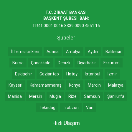
T.C. ZİRAAT BANKASI
BAŞKENT ŞUBESİ IBAN:
TR41 0001 0016 8339 0090 4551 16
Şubeler
İl Temsilcilikleri
Adana
Antalya
Aydın
Balıkesir
Bursa
Çanakkale
Denizli
Diyarbakır
Erzurum
Eskişehir
Gaziantep
Hatay
İstanbul
İzmir
Kayseri
Kahramanmaraş
Konya
Mardin
Malatya
Manisa
Mersin
Muğla
Rize
Samsun
Şanlıurfa
Tekirdağ
Trabzon
Van
Hızlı Ulaşım