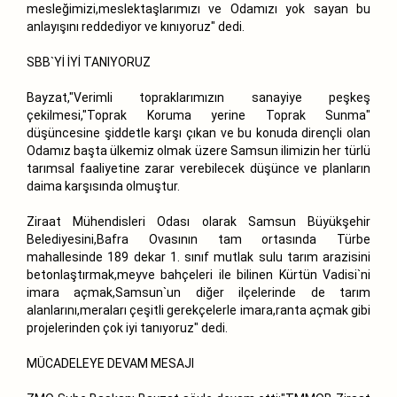
mesleğimizi,meslektaşlarımızı ve Odamızı yok sayan bu
anlayışını reddediyor ve kınıyoruz" dedi.
SBB`Yİ İYİ TANIYORUZ
Bayzat,"Verimli topraklarımızın sanayiye peşkeş
çekilmesi,"Toprak Koruma yerine Toprak Sunma"
düşüncesine şiddetle karşı çıkan ve bu konuda dirençli olan
Odamız başta ülkemiz olmak üzere Samsun ilimizin her türlü
tarımsal faaliyetine zarar verebilecek düşünce ve planların
daima karşısında olmuştur.
Ziraat Mühendisleri Odası olarak Samsun Büyükşehir
Belediyesini,Bafra Ovasının tam ortasında Türbe
mahallesinde 189 dekar 1. sınıf mutlak sulu tarım arazisini
betonlaştırmak,meyve bahçeleri ile bilinen Kürtün Vadisi`ni
imara açmak,Samsun`un diğer ilçelerinde de tarım
alanlarını,meraları çeşitli gerekçelerle imara,ranta açmak gibi
projelerinden çok iyi tanıyoruz" dedi.
MÜCADELEYE DEVAM MESAJI