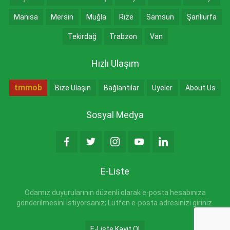
Manisa
Mersin
Muğla
Rize
Samsun
Şanlıurfa
Tekirdağ
Trabzon
Van
Hızlı Ulaşım
tmmob
Bize Ulaşın
Bağlantılar
Üyeler
About Us
Sosyal Medya
E-Liste
Odamız duyurularının düzenli olarak e-posta hesabınıza
gönderilmesini istiyorsanız; Lütfen e-posta adresinizi giriniz.
E-Liste Kayıt Ol