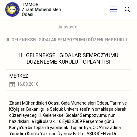
Anasayfa
III. GELENEKSEL GIDALAR SEMPOZYUMU DÜZENLEME KURUL...
III. GELENEKSEL GIDALAR SEMPOZYUMU
DÜZENLEME KURULU TOPLANTISI
MERKEZ
16.09.2010
Ziraat Mühendisleri Odası, Gıda Mühendisleri Odası, Tarım ve
Köyişleri Bakanlığı ile Selçuk Üniversitesi‘nin ortaklaşa olarak
düzenleyeceği III. Geleneksel Gıdalar Sempozyumu‘nun
hazırlıkları ile ilgili olarak, 16 Eylül 2009 Perşembe günü
Konya‘da bir toplantı yapılacak. Toplantıya, ODA‘mız adına
Yönetim Kurulu Yazman Üyemiz Fatih TAŞDÖĞEN ve Dr.