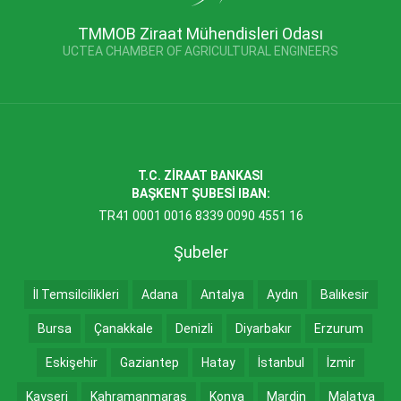
TMMOB Ziraat Mühendisleri Odası
UCTEA CHAMBER OF AGRICULTURAL ENGINEERS
T.C. ZİRAAT BANKASI
BAŞKENT ŞUBESİ IBAN:
TR41 0001 0016 8339 0090 4551 16
Şubeler
İl Temsilcilikleri
Adana
Antalya
Aydın
Balıkesir
Bursa
Çanakkale
Denizli
Diyarbakır
Erzurum
Eskişehir
Gaziantep
Hatay
İstanbul
İzmir
Kayseri
Kahramanmaraş
Konya
Mardin
Malatya